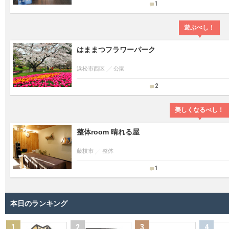
1
遊ぶべし！
はままつフラワーパーク
浜松市西区
公園
2
美しくなるべし！
整体room 晴れる屋
藤枝市
整体
1
本日のランキング
1
2
3
4