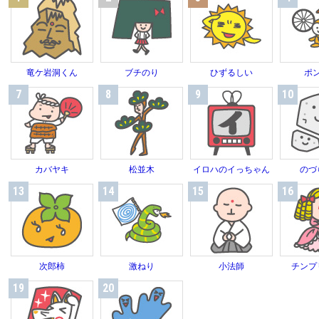
竜ケ岩洞くん
ブチのり
ひずるしい
ポ
7
8
9
10
カバヤキ
松並木
イロハのイっちゃん
のづ
13
14
15
16
次郎柿
激ねり
小法師
チンプ
19
20