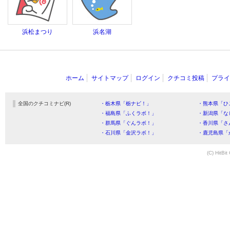
浜松まつり
浜名湖
ホーム
サイトマップ
ログイン
クチコミ投稿
プライ
全国のクチコミナビ(R)
・栃木県「栃ナビ！」
・熊本県「ひ
・福島県「ふくラボ！」
・新潟県「な
・群馬県「ぐんラボ！」
・香川県「さ
・石川県「金沢ラボ！」
・鹿児島県「
(C) HitBit