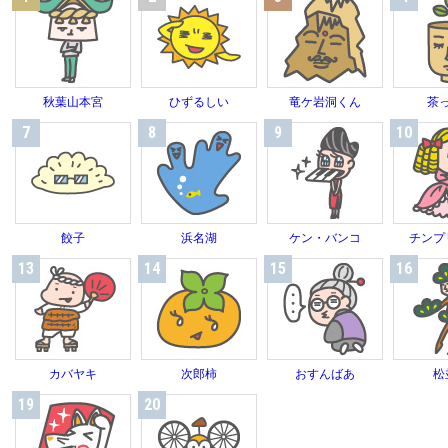
秋葉山本宮
ひずるしい
竜ケ岩洞くん
茶
7
8
9
10
餃子
浜名湖
ケン・バンコ
チンプ
13
14
15
16
カバヤキ
次郎柿
おすんばあ
松
19
20