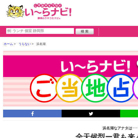
ホーム
うらない
浜名湖
浜名湖なアナタは･･･
全天候型ー君も来