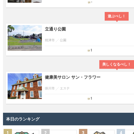
-
遊ぶべし！
立通り公園
焼津市
公園
1
美しくなるべし！
健康美サロン サン・フラワー
掛川市
エステ
1
本日のランキング
1
2
3
4