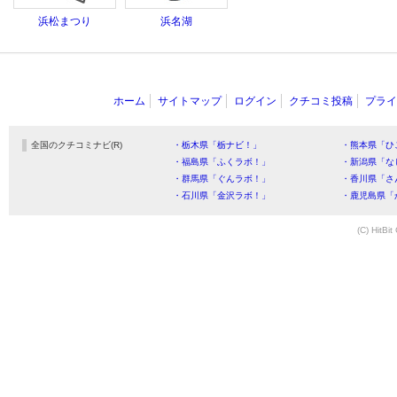
浜松まつり
浜名湖
ホーム
サイトマップ
ログイン
クチコミ投稿
プライ
全国のクチコミナビ(R)
・栃木県「栃ナビ！」
・熊本県「ひ
・福島県「ふくラボ！」
・新潟県「な
・群馬県「ぐんラボ！」
・香川県「さ
・石川県「金沢ラボ！」
・鹿児島県「
(C) HitBit