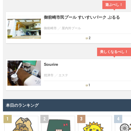
遊ぶべし！
御前崎市民プール すいすいパーク ぷるる
御前崎市
屋内外プール
2
美しくなるべし！
Sourire
焼津市
エステ
1
本日のランキング
1
2
3
4