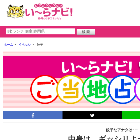
ホーム
うらない
餃子
餃子なアナタは･･･
中身は ギッシリよ