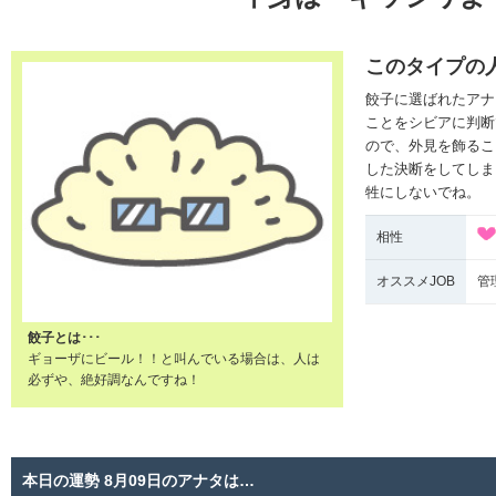
このタイプの
餃子に選ばれたアナ
ことをシビアに判断
ので、外見を飾るこ
した決断をしてしま
牲にしないでね。
相性
オススメJOB
管
餃子とは･･･
ギョーザにビール！！と叫んでいる場合は、人は
必ずや、絶好調なんですね！
本日の運勢 8月09日のアナタは…