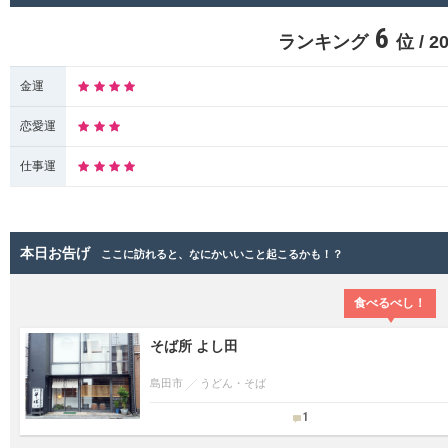
6
ランキング
位 / 
金運
恋愛運
仕事運
本日お告げ
ここに訪れると、なにかいいこと起こるかも！？
食べるべし！
そば所 よし田
島田市
うどん・そば
1