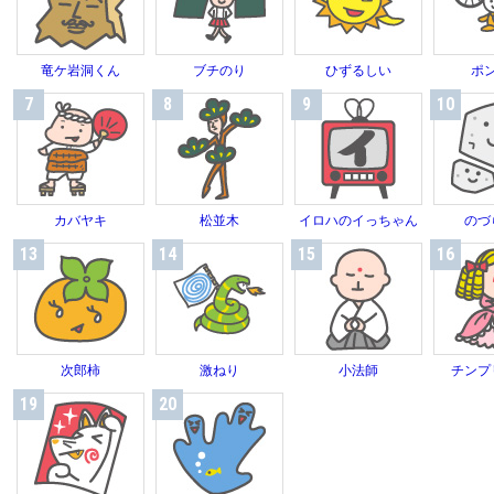
竜ケ岩洞くん
ブチのり
ひずるしい
ポ
7
8
9
10
カバヤキ
松並木
イロハのイっちゃん
のづ
13
14
15
16
次郎柿
激ねり
小法師
チンプ
19
20