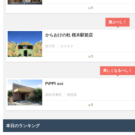
1
遊ぶべし！
からおけの杜 桜木駅前店
掛川市
カラオケ
1
美しくなるべし！
PiPPI soi
浜松市東区
美容室
1
本日のランキング