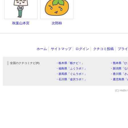
秋葉山本宮
次郎柿
ホーム
サイトマップ
ログイン
クチコミ投稿
プライ
全国のクチコミナビ(R)
・栃木県「栃ナビ！」
・熊本県「ひ
・福島県「ふくラボ！」
・新潟県「な
・群馬県「ぐんラボ！」
・香川県「さ
・石川県「金沢ラボ！」
・鹿児島県「
(C) HitBit