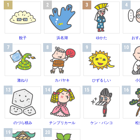
1
2
3
4
餃子
浜名湖
ゆかた
おす
7
8
9
10
激ねり
カバヤキ
ひずるしい
小
13
14
15
16
のづら積み
チンプリカール
ケン・バンコ
松
19
20