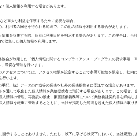
なく個人情報を利用する場合があります。
財産など重大な利益を保護するために必要な場合。
め、利用者の同意を得られる範囲で、この他の情報を利用する場合があります。
個人情報を収集する際、個別に利用目的を明示する場合があります。この場合は、当
内で収集した個人情報を利用します。
格協会が制定した「個人情報に関するコンプライアンス・プログラムの要求事項 JI
備し、適切な管理を行います。
へのアクセスについては、アクセス権限を設定することで参照可能性を限定し、社内
を行います。
送の手配、統計データの作成等の業務を社外の業務提携者に委託する場合があります
トを通して収集した個人情報を業務提携者に預託する場合があります。この場合、
個人情報の管理、再委託の禁止、損害賠償義務等について業務委託契約書を締結し
個人情報を厳重に管理するとともに、当社が指定した範囲を超えた個人情報の取り
に開示することはありません。ただし、以下に挙げる状況下において、当社規定に