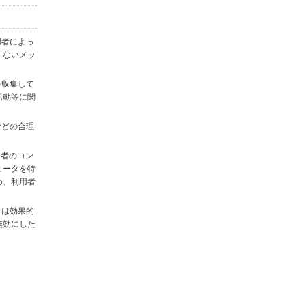
用者によっ
くないメッ
を収集して
活動等に関
)などの合理
用者のコン
ュータを特
め、利用者
タは効果的
無効にした