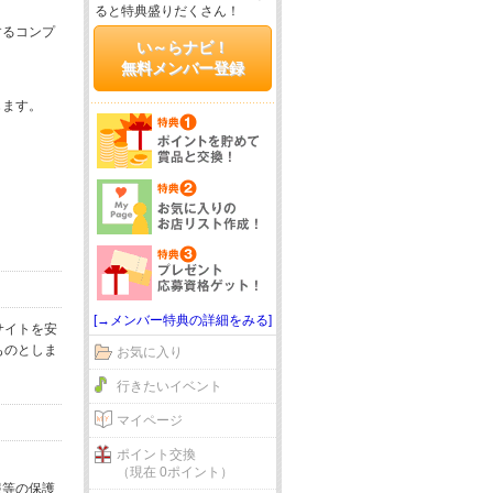
ると特典盛りだくさん！
するコンプ
い～らナビ！
無料メンバー登録
じます。
[→メンバー特典の詳細をみる]
サイトを安
ものとしま
お気に入り
行きたいイベント
マイページ
ポイント交換
（現在 0ポイント）
報等の保護