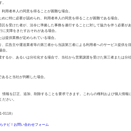
す。
り、利用者本人の同意を得ることが困難な場合。
のために特に必要が認められ、利用者本人の同意を得ることが困難である場合。
の委託を受けた者が、法令に準拠した事務を遂行することに対して協力を伴う必要が
行に支障をきたすおそれがある場合。
または提供業務が定められている場合。
より、広告主や運送業者等の第三者から当該第三者による利用者へのサービス提供を
場合。
譲渡するか、あるいは分社化する場合で、当社から営業譲渡を受けた第三者または分
であると当社が判断した場合。
、情報を訂正、追加、削除することを要求できます。これらの権利および個人情報
ください。
-0118）
らナビ！お問い合わせフォーム