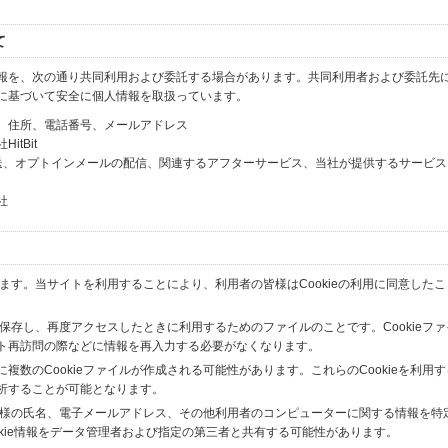
て
報を、次の通り共同利用および委託する場合があります。共同利用者および委託先
に基づいて安全に個人情報を取扱っています。
、住所、電話番号、メールアドレス
tBit
送、オプトインメールの配信、関連するアフターサービス、当社が提供するサービス
社
います。当サイトを利用することにより、利用者の皆様はCookieの利用に同意した
間保存し、再度アクセスしたときに利用するためのファイルのことです。Cookieフ
ト再訪問の際などに情報を再入力する必要がなくなります。
数のCookieファイルが作成される可能性があります。これらのCookieを利用
析することが可能となります。
の皆様の氏名、電子メールアドレス、その他利用者のコンピューターに関する情報を特
okie情報をデータ管理者および指定の第三者と共有する可能性があります。