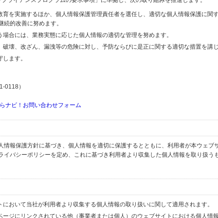
するコンプライアンスプログラムの要求事項」に準拠し、次の取り組みを推進します。
の教育を実施するほか、個人情報保護管理責任者を選任し、適切な個人情報保護に関
継続的改善に努めます。
行う場合には、業務実態に応じた個人情報の適切な管理を努めます。
失、破壊、改ざん、漏洩等の危険に対し、予防ならびに是正に関する適切な措置を講
守します。
-0118）
らナビ！お問い合わせフォーム
人情報保護方針に基づき、個人情報を適切に保護するとともに、利用者が本ウェブ
ライバシーポリシーを定め、これに基づき利用者より収集した個人情報を取り扱う
イトにおいて当社が利用者より収集する個人情報の取り扱いに関して適用されます。
ブページにリンクされている他（事業者または個人）のウェブサイトにおける個人情