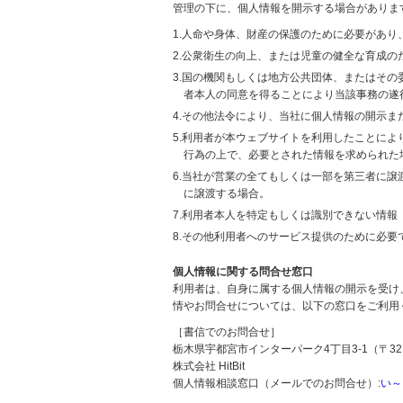
管理の下に、個人情報を開示する場合がありま
1.人命や身体、財産の保護のために必要があ
2.公衆衛生の向上、または児童の健全な育成
3.国の機関もしくは地方公共団体、またはそ
者本人の同意を得ることにより当該事務の遂
4.その他法令により、当社に個人情報の開示
5.利用者が本ウェブサイトを利用したことに
行為の上で、必要とされた情報を求められた
6.当社が営業の全てもしくは一部を第三者に
に譲渡する場合。
7.利用者本人を特定もしくは識別できない情報
8.その他利用者へのサービス提供のために必要
個人情報に関する問合せ窓口
利用者は、自身に属する個人情報の開示を受け
情やお問合せについては、以下の窓口をご利用
［書信でのお問合せ］
栃木県宇都宮市インターパーク4丁目3-1（〒321
株式会社 HitBit
個人情報相談窓口（メールでのお問合せ）:
い～