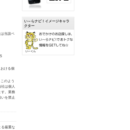
い～らナビ！イメージキャラ
クター
社は当該ペ
S
における個
。このよう
当社は個人
ます。業務
扱いを禁止
よる厳重な