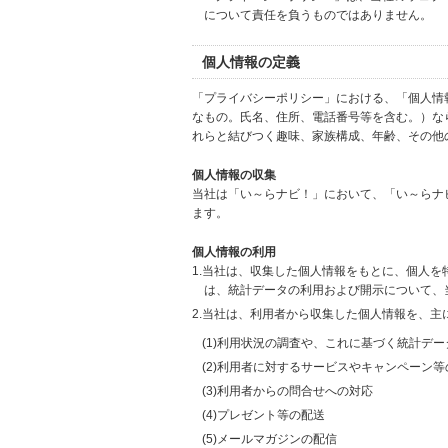
について責任を負うものではありません。
個人情報の定義
「プライバシーポリシー」における、「個人情
なもの。氏名、住所、電話番号等を含む。）な
れらと結びつく趣味、家族構成、年齢、その他
個人情報の収集
当社は「い～らナビ！」において、「い～らナ
ます。
個人情報の利用
1.当社は、収集した個人情報をもとに、個人
は、統計データの利用および開示について、
2.当社は、利用者から収集した個人情報を、主
(1)利用状況の調査や、これに基づく統計デ
(2)利用者に対するサービスやキャンペーン
(3)利用者からの問合せへの対応
(4)プレゼント等の配送
(5)メールマガジンの配信