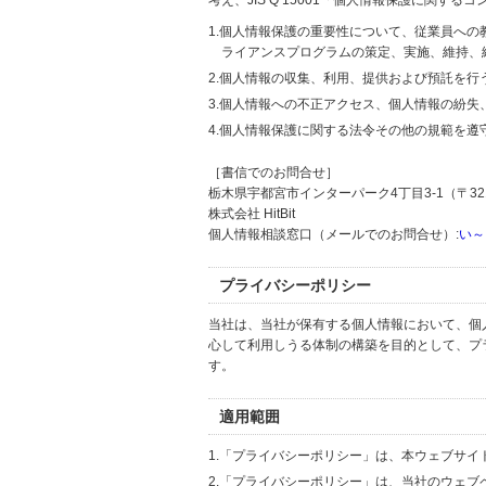
考え、JIS Q 15001「個人情報保護に関
1.個人情報保護の重要性について、従業員へ
ライアンスプログラムの策定、実施、維持、
2.個人情報の収集、利用、提供および預託を
3.個人情報への不正アクセス、個人情報の紛
4.個人情報保護に関する法令その他の規範を遵
［書信でのお問合せ］
栃木県宇都宮市インターパーク4丁目3-1（〒321
株式会社 HitBit
個人情報相談窓口（メールでのお問合せ）:
い～
プライバシーポリシー
当社は、当社が保有する個人情報において、個
心して利用しうる体制の構築を目的として、プ
す。
適用範囲
1.「プライバシーポリシー」は、本ウェブサ
2.「プライバシーポリシー」は、当社のウェ