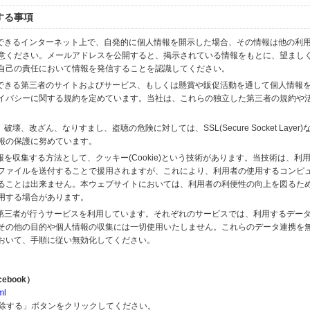
する事項
スできるインターネット上で、自発的に個人情報を開示した場合、その情報は他の利
意ください。メールアドレスを公開すると、掲示されている情報をもとに、望まし
自己の責任において情報を発信することを認識してください。
のできる第三者のサイトおよびサービス、もしくは懸賞や販促活動を通して個人情報
イバシーに関する規約を定めています。当社は、これらの独立した第三者の規約や
、改ざん、なりすまし、盗聴の危険に対しては、SSL(Secure Socket Layer
報の保護に努めています。
を収集する方法として、クッキー(Cookie)という技術があります。当技術は、利
ファイルを送付することで援用されますが、これにより、利用者の使用するコンピ
ることは出来ません。本ウェブサイトにおいては、利用者の利便性の向上を図るた
用する場合があります。
の第三者が行うサービスを利用しています。それぞれのサービスでは、利用するデー
その他の目的や個人情報の収集には一切使用いたしません。これらのデータ連携を
おいて、手順に従い無効化してください。
ebook）
ml
解除する」ボタンをクリックしてください。