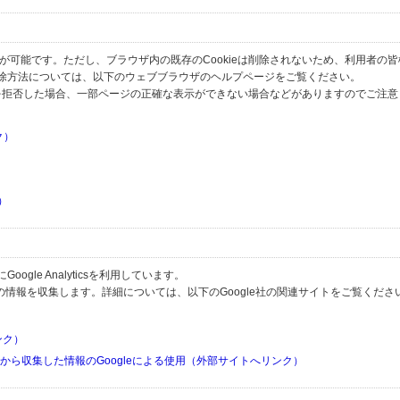
とが可能です。ただし、ブラウザ内の既存のCookieは削除されないため、利用者の
除方法については、以下のウェブブラウザのヘルプページをご覧ください。
の受信を拒否した場合、一部ページの正確な表示ができない場合などがありますのでご注
ク）
）
）
）
gle Analyticsを利用しています。
用して利用者の情報を収集します。詳細については、以下のGoogle社の関連サイトをご覧くださ
リンク）
リから収集した情報のGoogleによる使用（外部サイトへリンク）