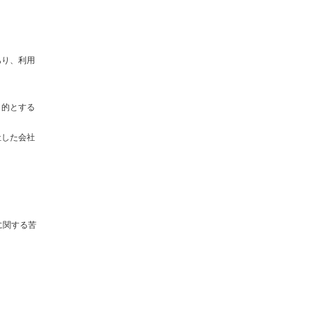
あり、利用
目的とする
社した会社
に関する苦