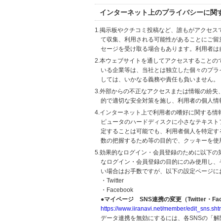
インターネット上のプライバシーに関
1.掲示板やクチコミ投稿など、誰もがアクセ
て収集、利用される可能性があることにご留
セージを受け取る場合もあります。利用者は
2.本ウェブサイトを通してアクセスすること
いる企業等は、当社とは独立した個々のプラ
しては、いかなる義務や責任も負いません。
3.外部からの不正なアクセスまたは情報の紛失、破壊
的で適切な安全対策を施し、利用者の個人情
4.インターネット上で利用者の嗜好に関する情報
ピュータのハードディスクに小さなテキスト
定することは可能でも、利用者個人を特定す
数の把握するため等の目的で、クッキーを使
5.効果的なログイン・会員登録のために以下
なログイン・会員登録の目的にのみ使用し、
い場合はお手数ですが、以下の設定ページに
・Twitter
・Facebook
●マイページ SNS連携の変更（Twitter・Fac
https://www.iiranavi.net/member/edit_sns.sht
データ連携を無効にするには、各SNSの「