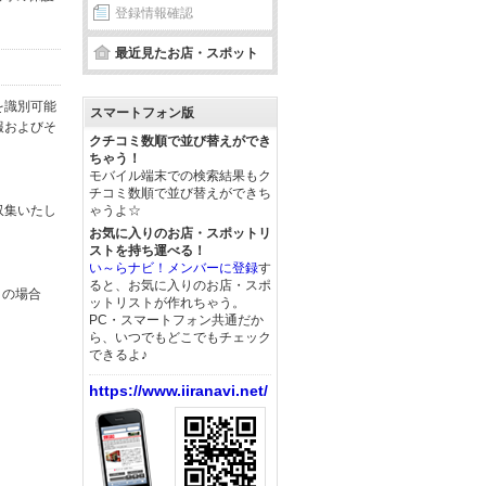
登録情報確認
最近見たお店・スポット
を識別可能
スマートフォン版
報およびそ
クチコミ数順で並び替えができ
ちゃう！
モバイル端末での検索結果もク
チコミ数順で並び替えができち
収集いたし
ゃうよ☆
お気に入りのお店・スポットリ
ストを持ち運べる！
い～らナビ！メンバーに登録
す
ると、お気に入りのお店・スポ
この場合
ットリストが作れちゃう。
PC・スマートフォン共通だか
ら、いつでもどこでもチェック
できるよ♪
https://www.iiranavi.net/