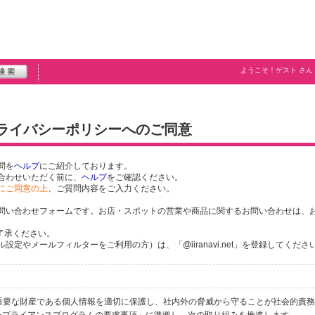
ようこそ！
ゲスト
さん
プライバシーポリシーへのご同意
問を
ヘルプ
にご紹介しております。
合わせいただく前に、
ヘルプ
をご確認ください。
にご同意の上
、ご質問内容をご入力ください。
問い合わせフォームです。お店・スポットの営業や商品に関するお問い合わせは、
了承ください。
定やメールフィルターをご利用の方）は、「@iiranavi.net」を登録してくださ
個人の重要な財産である個人情報を適切に保護し、社内外の脅威から守ることが社会的責