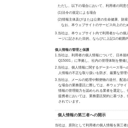
ただし、以下の場合において、利用者の同意
(1)法令の規定による場合
(2)情報主体及び/または公衆の生命健康、
なお、本ウェブサイトのサービス向上のた
3.当社は、本ウェブサイト内で利用者からの
ージに記された目的、ならびに上記1の範囲
個人情報の管理と保護
1.当社は、利用者の個人情報について、日本規
Q15001」に準拠し、社内の管理体制を整
2.当社は、個人情報に関するデータベース等
人情報の不正な取り扱いを防ぎ、厳重な管理
3.当社は、メールの処理や郵便物の送付、配
な場合の業務委託に際しては、本ウェブサイ
情報の管理能力を認められる業者を選定し、
提携者においては、業務委託契約に基づき、
されています。
個人情報の第三者への開示
当社は、原則として利用者の個人情報を第三者