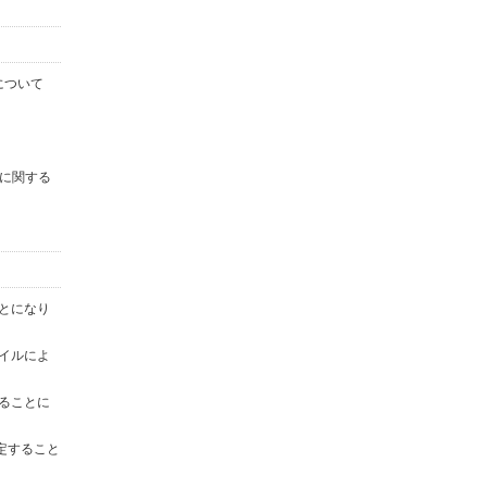
について
に関する
ことになり
ァイルによ
することに
定すること