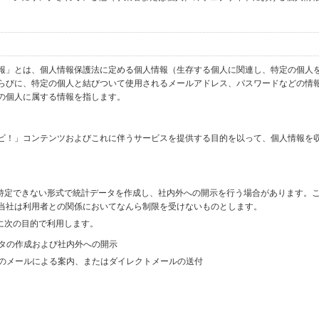
報」とは、個人情報保護法に定める個人情報（生存する個人に関連し、特定の個人
らびに、特定の個人と結びついて使用されるメールアドレス、パスワードなどの情
の個人に属する情報を指します。
ビ！」コンテンツおよびこれに伴うサービスを提供する目的を以って、個人情報を
を特定できない形式で統計データを作成し、社内外への開示を行う場合があります。
当社は利用者との関係においてなんら制限を受けないものとします。
に次の目的で利用します。
ータの作成および社内外への開示
等のメールによる案内、またはダイレクトメールの送付