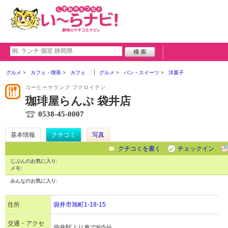
グルメ
カフェ・喫茶
カフェ
グルメ
パン・スイーツ
洋菓子
コーヒーヤランプ フクロイテン
珈琲屋らんぷ 袋井店
0538-45-0007
基本情報
クチコミ
写真
クチコミを書く
チェックイン
じぶんのお気に入り:
メモ:
みんなのお気に入り:
住所
袋井市旭町1-18-15
交通・アクセ
袋井駅より車で約5分