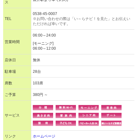
ス
0538-45-0007
TEL
※お問い合わせの際は「い～らナビ！を見た」とお伝えい
ただければ幸いです。
06:00～24:00
営業時間
[モーニング]
06:00～12:00
店休日
無休
駐車場
28台
席数
103席
ご予算
380円 ～
サービス
リンク
ホームページ