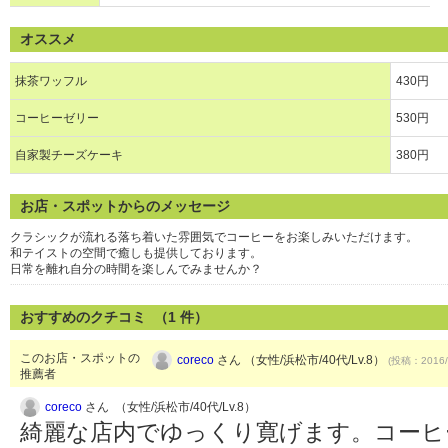
オススメ
抹茶ワッフル
430円
コーヒーゼリー
530円
自家製チーズケーキ
380円
お店・スポットからのメッセージ
クラシックが流れる落ち着いた雰囲気でコーヒーをお楽しみいただけます。
和テイストの空間で癒しも提供しております。
日常を離れ自分の時間を楽しんでみませんか？
おすすめのクチコミ （
1
件）
このお店・スポットの
coreco
さん （女性/浜松市/40代/Lv.8）
(投稿：2016/
推薦者
coreco
さん （女性/浜松市/40代/Lv.8）
綺麗な店内でゆっくり寛げます。コーヒ