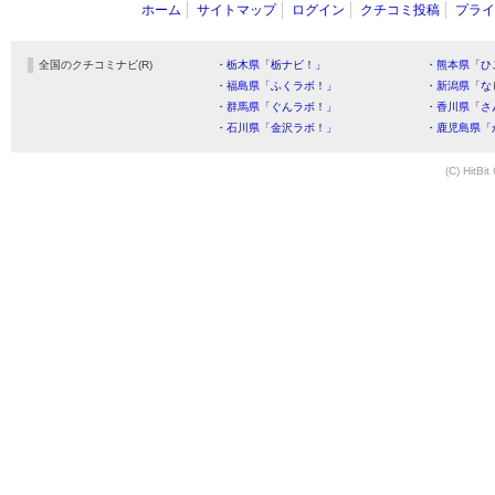
ホーム
サイトマップ
ログイン
クチコミ投稿
プライ
全国のクチコミナビ(R)
・栃木県「栃ナビ！」
・熊本県「ひ
・福島県「ふくラボ！」
・新潟県「な
・群馬県「ぐんラボ！」
・香川県「さ
・石川県「金沢ラボ！」
・鹿児島県「
(C) HitBit