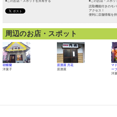
■
このお店・スポットを共有する
■
このお店・スポッ
読取機能付きのモバ
アクセス！
便利に店舗情報を持
周辺のお店・スポット
胡蝶蘭
居酒屋 月花
マ
洋菓子
居酒屋
ー
洋