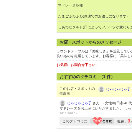
マドレーヌ各種
たまごふわふわ(冷凍でのお渡しになります)
しあわせタルト(日によってフルーツが変わりま
お店・スポットからのメッセージ
ラウンドテーブルは「美味しさ」を追及してい
良いものを厳選しています。お客様に「美味し
お気軽にお問合せ下さい。
おすすめのクチコミ （
1
件）
このお店・スポットの
じゃじゃじゃ子
推薦者
じゃじゃじゃ子
さん （女性/島田市/40代/
マドレーヌをお土産にいただきました。 しっ
2016/10/20）
0
このクチコミに
現在：