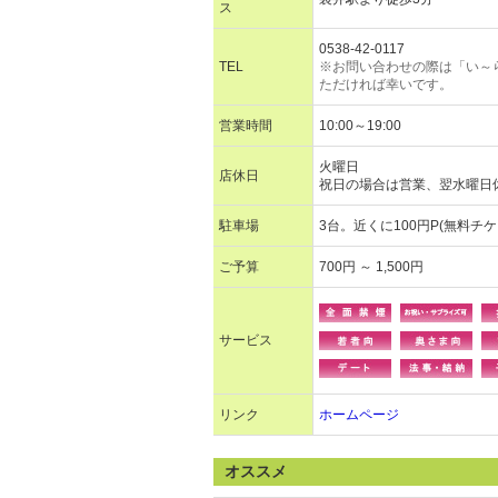
ス
0538-42-0117
TEL
※お問い合わせの際は「い～
ただければ幸いです。
営業時間
10:00～19:00
火曜日
店休日
祝日の場合は営業、翌水曜日
駐車場
3台。近くに100円P(無料チ
ご予算
700円 ～ 1,500円
サービス
リンク
ホームページ
オススメ