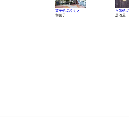
菓子処 みやもと
呑気処 
和菓子
居酒屋