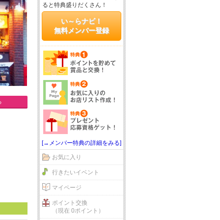
ると特典盛りだくさん！
い～らナビ！
無料メンバー登録
る
[→メンバー特典の詳細をみる]
お気に入り
行きたいイベント
マイページ
ポイント交換
（現在 0ポイント）