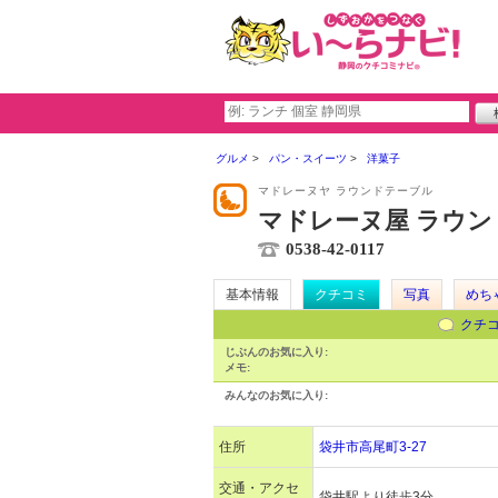
グルメ
パン・スイーツ
洋菓子
マドレーヌヤ ラウンドテーブル
マドレーヌ屋 ラウ
0538-42-0117
基本情報
クチコミ
写真
めち
クチ
じぶんのお気に入り:
メモ:
みんなのお気に入り:
住所
袋井市高尾町3-27
交通・アクセ
袋井駅より徒歩3分