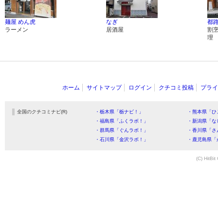
麺屋 めん虎
なぎ
都
ラーメン
居酒屋
割
理
ホーム
サイトマップ
ログイン
クチコミ投稿
プライ
全国のクチコミナビ(R)
・栃木県「栃ナビ！」
・熊本県「ひ
・福島県「ふくラボ！」
・新潟県「な
・群馬県「ぐんラボ！」
・香川県「さ
・石川県「金沢ラボ！」
・鹿児島県「
(C) HitBit