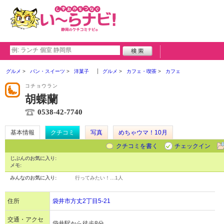
グルメ
パン・スイーツ
洋菓子
グルメ
カフェ・喫茶
カフェ
コチョウラン
胡蝶蘭
0538-42-7740
基本情報
クチコミ
写真
めちゃウマ！10月
クチコミを書く
チェックイン
じぶんのお気に入り:
メモ:
みんなのお気に入り:
行ってみたい！…
1人
住所
袋井市方丈2丁目5-21
交通・アクセ
袋井駅から徒歩8分