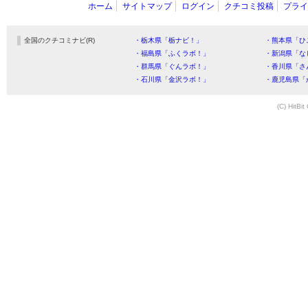
ホーム
サイトマップ
ログイン
クチコミ投稿
プライ
全国のクチコミナビ(R)
・栃木県「栃ナビ！」
・熊本県「ひ
・福島県「ふくラボ！」
・新潟県「な
・群馬県「ぐんラボ！」
・香川県「さ
・石川県「金沢ラボ！」
・鹿児島県「
(C) HitBit