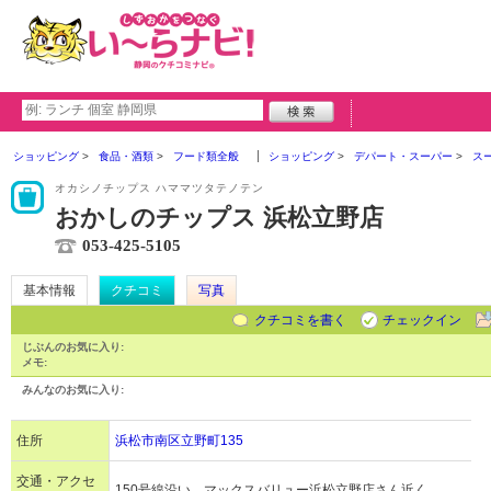
ショッピング
食品・酒類
フード類全般
ショッピング
デパート・スーパー
ス
オカシノチップス ハママツタテノテン
おかしのチップス 浜松立野店
053-425-5105
基本情報
クチコミ
写真
クチコミを書く
チェックイン
じぶんのお気に入り:
メモ:
みんなのお気に入り:
住所
浜松市南区立野町135
交通・アクセ
150号線沿い、マックスバリュー浜松立野店さん近く