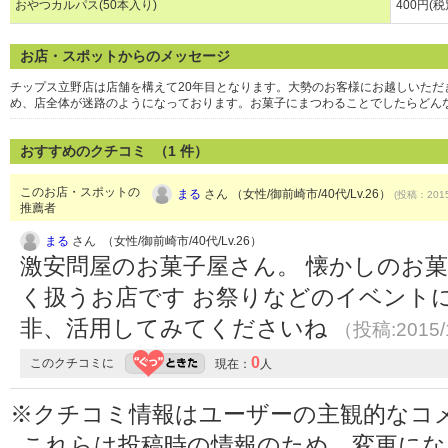
おやつカルパス(50本入り)
400円(税
お店・スポットからのメッセージ
チップス立野店は店舗を構えて20年目となります。大勢のお客様にお越しいた
め、店全体が迷路のようになっております。お菓子にまつわることでしたらどん
おすすめのクチコミ （
1
件）
このお店・スポットの
まる
さん （女性/御前崎市/40代/Lv.26）
(投稿：2015
推薦者
まる
さん （女性/御前崎市/40代/Lv.26）
激安問屋のお菓子屋さん。 懐かしのお
く扱うお店です お祭りなどのイベント
非、活用してみてくださいね
（投稿:2015/
0
このクチコミに
現在：
人
※クチコミ情報はユーザーの主観的なコ
これらは投稿時の情報のため、変更に