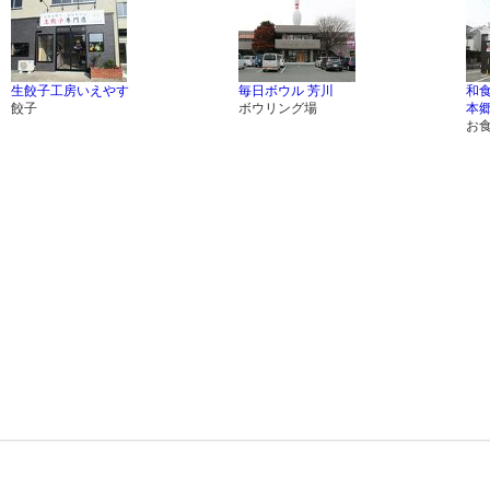
生餃子工房いえやす
毎日ボウル 芳川
和食
餃子
ボウリング場
本
お