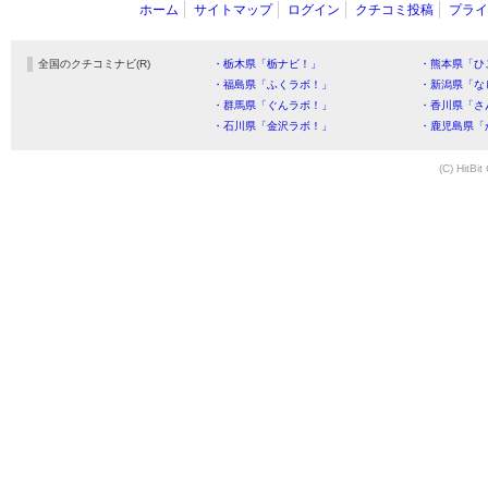
ホーム
サイトマップ
ログイン
クチコミ投稿
プライ
全国のクチコミナビ(R)
・栃木県「栃ナビ！」
・熊本県「ひ
・福島県「ふくラボ！」
・新潟県「な
・群馬県「ぐんラボ！」
・香川県「さ
・石川県「金沢ラボ！」
・鹿児島県「
(C) HitBit