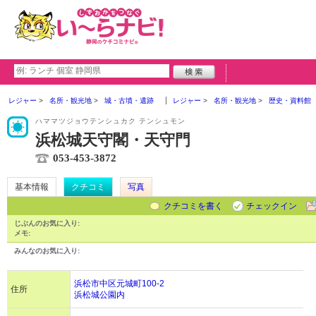
レジャー
名所・観光地
城・古墳・遺跡
レジャー
名所・観光地
歴史・資料館
ハママツジョウテンシュカク テンシュモン
浜松城天守閣・天守門
053-453-3872
基本情報
クチコミ
写真
クチコミを書く
チェックイン
じぶんのお気に入り:
メモ:
みんなのお気に入り:
浜松市中区元城町100-2
住所
浜松城公園内