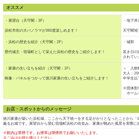
オススメ
・展望台（天守閣：3F）
・地下井
浜松市街の大パノラマが360度楽しめます！
天守閣地
・浜松の歴史を紹介（天守閣：2F）
・城郭
歴代城主・宿場町として栄えた浜松の歴史をご紹介します！
若き日の
されてい
・家康の生い立ちを紹介（天守閣：1F）
＜ 入館
大人：20
映像・パネルをつかって徳川家康の生い立ちをご紹介します！
中学生以
※団体割
ホームペ
お店・スポットからのメッセージ
徳川家康が築いた浜松城、ここから天下統一をする足がかりとなったことから「
薫るお城です。展望台から望む宿場町浜松の街並み、家康が眺めた風景を実際に
※館内は禁煙です。お煙草は喫煙所でお願いいたします。
※ごみはお持ち帰りください。