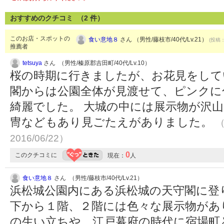
おすすめのクチコミ （
2
件）
このお店・スポットの
食い意地８
さん （男性/藤枝市/40代/Lv.21）
(投稿：
推薦者
tetsuya
さん （男性/榛原郡吉田町/40代/Lv.10）
桜の時期に行きましたが、お花見をして
閣からは公園全体が見渡せて、ピンクに
綺麗でした。 大城の中には展示物が沢
冑などもあり見ごたえがありました。
（
2016/06/22）
0
このクチコミに
現在：
人
食い意地８
さん （男性/藤枝市/40代/Lv.21）
浜松城公園内にある浜松城の天守閣に登
下から１階、２階には色々な展示物があ
の生い立ちや、江戸幕府の時代に宿場町