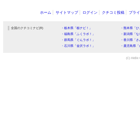
ホーム
サイトマップ
ログイン
クチコミ投稿
プライ
全国のクチコミナビ(R)
・栃木県「栃ナビ！」
・熊本県「ひ
・福島県「ふくラボ！」
・新潟県「な
・群馬県「ぐんラボ！」
・香川県「さ
・石川県「金沢ラボ！」
・鹿児島県「
(C) HitBit