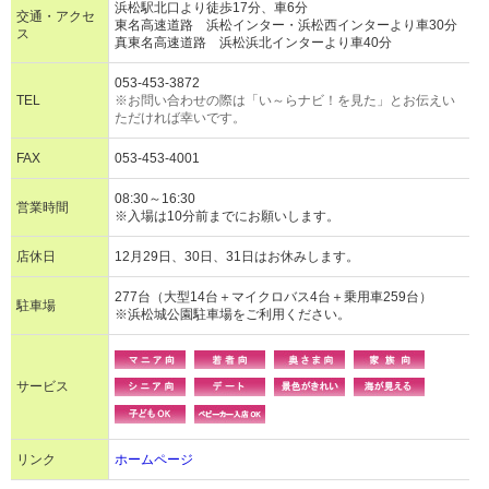
浜松駅北口より徒歩17分、車6分
交通・アクセ
東名高速道路 浜松インター・浜松西インターより車30分
ス
真東名高速道路 浜松浜北インターより車40分
053-453-3872
TEL
※お問い合わせの際は「い～らナビ！を見た」とお伝えい
ただければ幸いです。
FAX
053-453-4001
08:30～16:30
営業時間
※入場は10分前までにお願いします。
店休日
12月29日、30日、31日はお休みします。
277台（大型14台＋マイクロバス4台＋乗用車259台）
駐車場
※浜松城公園駐車場をご利用ください。
サービス
リンク
ホームページ