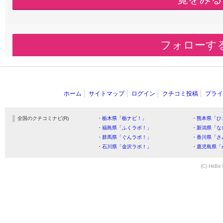
フォローす
ホーム
サイトマップ
ログイン
クチコミ投稿
プライ
全国のクチコミナビ(R)
・栃木県「栃ナビ！」
・熊本県「ひ
・福島県「ふくラボ！」
・新潟県「な
・群馬県「ぐんラボ！」
・香川県「さ
・石川県「金沢ラボ！」
・鹿児島県「
(C) HitBit