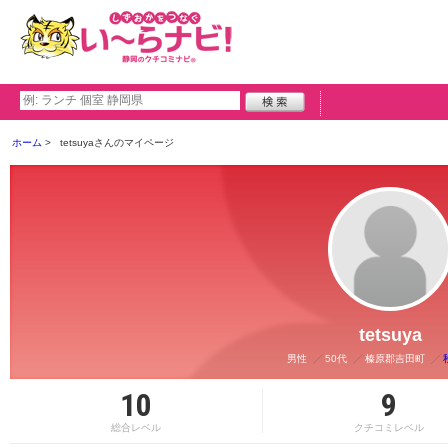
ホーム
tetsuyaさんのマイページ
tetsuya
男性
50代
榛原郡吉田町
10
9
総合レベル
クチコミレベル