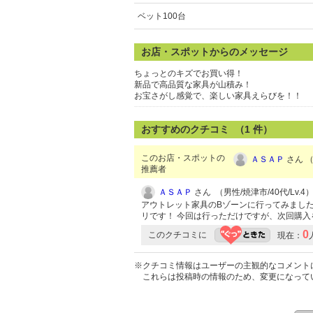
ベット100台
お店・スポットからのメッセージ
ちょっとのキズでお買い得！
新品で高品質な家具が山積み！
お宝さがし感覚で、楽しい家具えらびを！！
おすすめのクチコミ （
1
件）
このお店・スポットの
ＡＳＡＰ
さん （
推薦者
ＡＳＡＰ
さん （男性/焼津市/40代/Lv.4
アウトレット家具のBゾーンに行ってみました
リです！ 今回は行っただけですが、次回購
0
このクチコミに
現在：
※クチコミ情報はユーザーの主観的なコメント
これらは投稿時の情報のため、変更になって