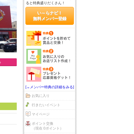
ると特典盛りだくさん！
い～らナビ！
無料メンバー登録
る
[→メンバー特典の詳細をみる]
お気に入り
行きたいイベント
マイページ
ポイント交換
（現在 0ポイント）