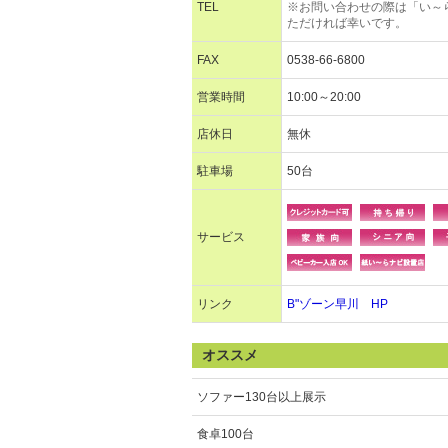
TEL
※お問い合わせの際は「い～
ただければ幸いです。
FAX
0538-66-6800
営業時間
10:00～20:00
店休日
無休
駐車場
50台
サービス
リンク
B"ゾーン早川 HP
オススメ
ソファー130台以上展示
食卓100台