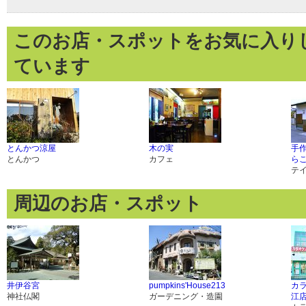
このお店・スポットをお気に入り
ています
とんかつ涼屋
木の実
手作
とんかつ
カフェ
ら
テ
周辺のお店・スポット
井伊谷宮
pumpkins'House213
カラ
神社仏閣
ガーデニング・造園
江