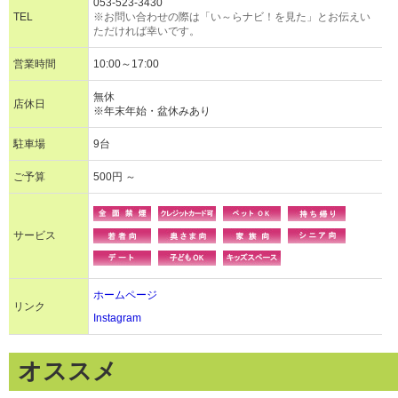
053-523-3430
TEL
※お問い合わせの際は「い～らナビ！を見た」とお伝えい
ただければ幸いです。
営業時間
10:00～17:00
無休
店休日
※年末年始・盆休みあり
駐車場
9台
ご予算
500円 ～
サービス
ホームページ
リンク
Instagram
オススメ