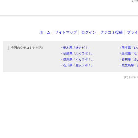
カ
ホーム
サイトマップ
ログイン
クチコミ投稿
プライ
全国のクチコミナビ(R)
・栃木県「栃ナビ！」
・熊本県「ひ
・福島県「ふくラボ！」
・新潟県「な
・群馬県「ぐんラボ！」
・香川県「さ
・石川県「金沢ラボ！」
・鹿児島県「
(C) HitBit