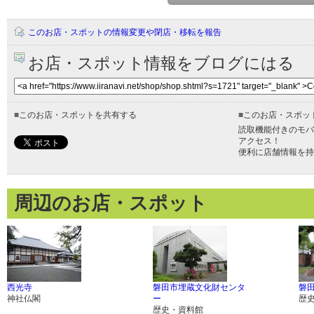
このお店・スポットの情報変更や閉店・移転を報告
お店・スポット情報をブログにはる
■
このお店・スポットを共有する
■
このお店・スポッ
読取機能付きのモバ
アクセス！
便利に店舗情報を持
周辺のお店・スポット
西光寺
磐田市埋蔵文化財センタ
磐
神社仏閣
ー
歴
歴史・資料館