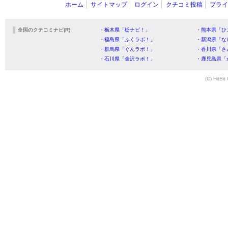
ホーム
サイトマップ
ログイン
クチコミ投稿
プライ
全国のクチコミナビ(R)
・栃木県「栃ナビ！」
・熊本県「ひ
・福島県「ふくラボ！」
・新潟県「な
・群馬県「ぐんラボ！」
・香川県「さ
・石川県「金沢ラボ！」
・鹿児島県「
(C) HitBit