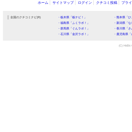
ホーム
サイトマップ
ログイン
クチコミ投稿
プライ
全国のクチコミナビ(R)
・栃木県「栃ナビ！」
・熊本県「ひ
・福島県「ふくラボ！」
・新潟県「な
・群馬県「ぐんラボ！」
・香川県「さ
・石川県「金沢ラボ！」
・鹿児島県「
(C) HitBit