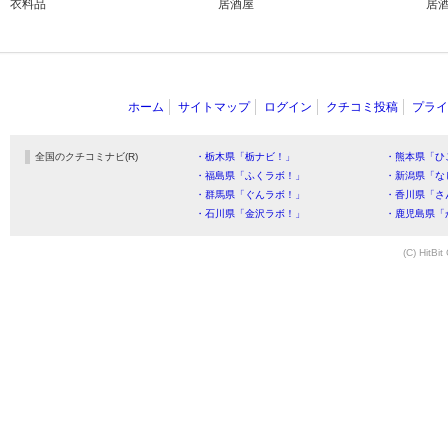
衣料品
居酒屋
居
ホーム
サイトマップ
ログイン
クチコミ投稿
プライ
全国のクチコミナビ(R)
・栃木県「栃ナビ！」
・熊本県「ひ
・福島県「ふくラボ！」
・新潟県「な
・群馬県「ぐんラボ！」
・香川県「さ
・石川県「金沢ラボ！」
・鹿児島県「
(C) HitBit