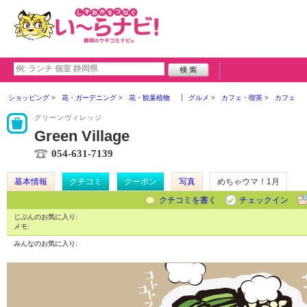
ショッピング
花・ガーデニング
花・観葉植物
グルメ
カフェ・喫茶
カフェ
グリーンヴィレッジ
Green Village
054-631-7139
基本情報
クチコミ
クーポン
写真
めちゃウマ！1月
クチコミを書く
チェックイン
じぶんのお気に入り:
メモ:
みんなのお気に入り: