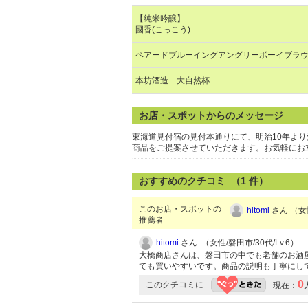
【純米吟醸】
國香(こっこう)
ベアードブルーイングアングリーボーイブラ
本坊酒造 大自然杯
お店・スポットからのメッセージ
東海道見付宿の見付本通りにて、明治10年よ
商品をご提案させていただきます。お気軽にお
おすすめのクチコミ （
1
件）
このお店・スポットの
hitomi
さん （女性
推薦者
hitomi
さん （女性/磐田市/30代/Lv.6）
大橋商店さんは、磐田市の中でも老舗のお酒
ても買いやすいです。商品の説明も丁寧にし
0
このクチコミに
現在：