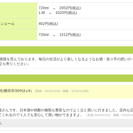
720ml → 2052円(税込)
1.8ℓ → 4320円(税込)
ウンエール
462円(税込)
720ml → 1512円(税込)
り酒屋を営んでおります。毎日の生活がより楽しくなるようなお酒・造り手の想いの
立ち寄りください。
/磐田市/30代/Lv.6）
(投稿：2016/11/01 掲載：2016/11/08)
屋さんです。日本酒や焼酎の種類も豊富なのでよく父と買いに行きました。店内も
てくれるので１人でも安心して買い物ができますよ。
（投稿:2016/11/01 掲載：2016/1
人