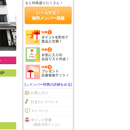
ると特典盛りだくさん！
い～らナビ！
無料メンバー登録
る
AP
[→メンバー特典の詳細をみる]
お気に入り
行きたいイベント
マイページ
ポイント交換
（現在 0ポイント）