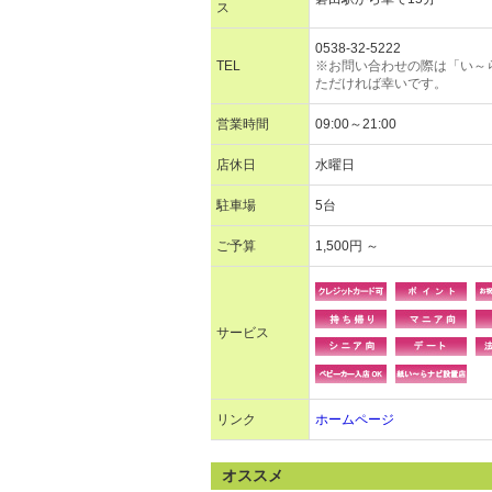
ス
0538-32-5222
TEL
※お問い合わせの際は「い～
ただければ幸いです。
営業時間
09:00～21:00
店休日
水曜日
駐車場
5台
ご予算
1,500円 ～
サービス
リンク
ホームページ
オススメ