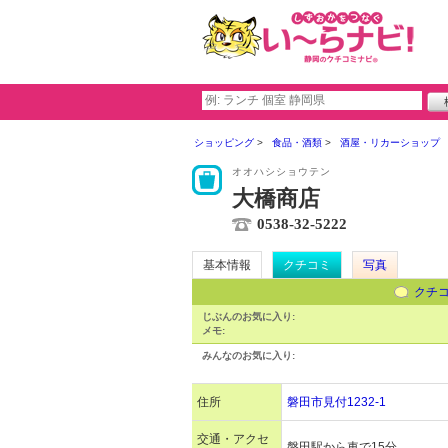
ショッピング
食品・酒類
酒屋・リカーショップ
オオハシショウテン
大橋商店
0538-32-5222
基本情報
クチコミ
写真
クチ
じぶんのお気に入り:
メモ:
みんなのお気に入り:
住所
磐田市見付1232-1
交通・アクセ
磐田駅から車で15分