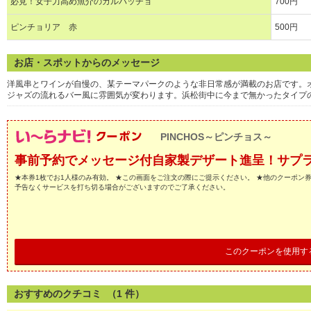
必見！女子力高め魚介のカルパッチョ
700円
ピンチョリア 赤
500円
お店・スポットからのメッセージ
洋風串とワインが自慢の、某テーマパークのような非日常感が満載のお店です。オ
ジャズの流れるバー風に雰囲気が変わります。浜松街中に今まで無かったタイプ
PINCHOS～ピンチョス～
事前予約でメッセージ付自家製デザート進呈！サプ
★本券1枚でお1人様のみ有効。 ★この画面をご注文の際にご提示ください。 ★他のクーポン
予告なくサービスを打ち切る場合がございますのでご了承ください。
このクーポンを使用す
おすすめのクチコミ （
1
件）