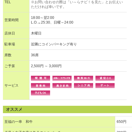
TEL
※お問い合わせの際は「い～らナビ！を見た」とお伝えい
ただければ幸いです。
18:00～翌2:00
営業時間
L.O.→25:30、日曜～24:00
店休日
木曜日
駐車場
近隣にコインパーキング有り
席数
36席
ご予算
2,500円 ～ 3,000円
サービス
オススメ
至福の一串 和牛
650円