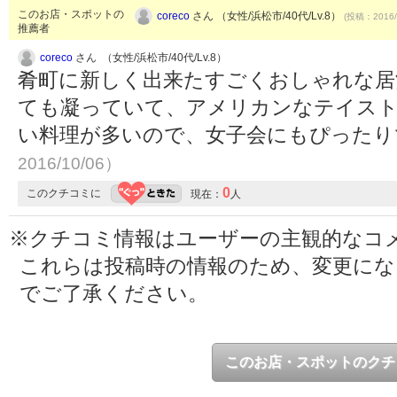
このお店・スポットの
coreco
さん （女性/浜松市/40代/Lv.8）
(投稿：2016/
推薦者
coreco
さん （女性/浜松市/40代/Lv.8）
肴町に新しく出来たすごくおしゃれな居
ても凝っていて、アメリカンなテイスト
い料理が多いので、女子会にもぴった
2016/10/06）
0
このクチコミに
現在：
人
※クチコミ情報はユーザーの主観的なコ
これらは投稿時の情報のため、変更に
でご了承ください。
このお店・スポットのクチ