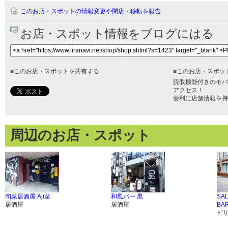
このお店・スポットの情報変更や閉店・移転を報告
お店・スポット情報をブログにはる
■
このお店・スポットを共有する
■
このお店・スポッ
読取機能付きのモバ
アクセス！
便利に店舗情報を持
周辺のお店・スポット
旬菜居酒屋 Aji菜
和風バー 黒
SA
居酒屋
居酒屋
BA
ピ