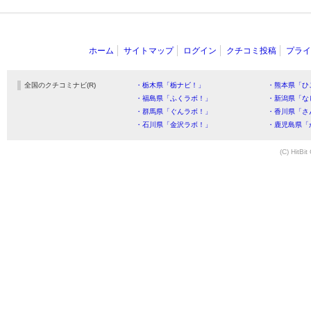
ホーム
サイトマップ
ログイン
クチコミ投稿
プライ
全国のクチコミナビ(R)
・栃木県「栃ナビ！」
・熊本県「ひ
・福島県「ふくラボ！」
・新潟県「な
・群馬県「ぐんラボ！」
・香川県「さ
・石川県「金沢ラボ！」
・鹿児島県「
(C) HitBit