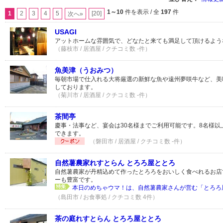
1～10
件を表示 / 全
197
件
1
2
3
4
5
[20]
次へ»
USAGI
アットホームな雰囲気で、どなたと来ても満足して頂けるよう
（藤枝市 / 居酒屋 / クチコミ数 -件）
魚美津（うおみつ）
毎朝市場で仕入れる大将厳選の新鮮な魚や遠州夢咲牛など、美
しております。
（菊川市 / 居酒屋 / クチコミ数 -件）
茶間亭
慶事・法事など、宴会は30名様までご利用可能です。8名様以
できます。
（磐田市 / 居酒屋 / クチコミ数 -件）
自然薯農家れすとらん とろろ屋ととろ
自然薯農家が丹精込めて作ったとろろをおいしく食べれるお店
ーも豊富です。
本日のめちゃウマ！は、自然薯農家さんが営む「とろろ屋
（島田市 / お食事処 / クチコミ数 4件）
茶の庭れすとらん とろろ屋ととろ