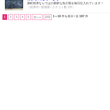
港町焼津ならではの新鮮な魚介類を毎日仕入れています！
（焼津市 / 居酒屋 / クチコミ数 1件）
1～10
件を表示 / 全
197
件
1
2
3
4
5
[20]
次へ»