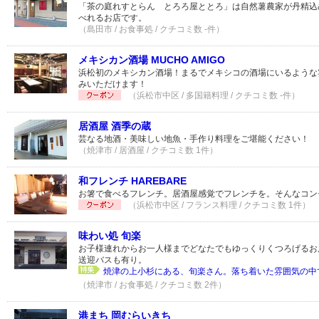
「茶の庭れすとらん とろろ屋ととろ」は自然薯農家が丹精込
べれるお店です。
（島田市 / お食事処 / クチコミ数 -件）
メキシカン酒場 MUCHO AMIGO
浜松初のメキシカン酒場！まるでメキシコの酒場にいるような
みいただけます！
（浜松市中区 / 多国籍料理 / クチコミ数 -件）
居酒屋 酒季の蔵
芸なる地酒・美味しい地魚・手作り料理をご堪能ください！
（焼津市 / 居酒屋 / クチコミ数 1件）
和フレンチ HAREBARE
お箸で食べるフレンチ。居酒屋感覚でフレンチを。そんなコン
（浜松市中区 / フランス料理 / クチコミ数 1件）
味わい処 旬楽
お子様連れからお一人様までどなたでもゆっくりくつろげるお
送迎バスも有り。
焼津の上小杉にある、旬楽さん。落ち着いた雰囲気の中で
（焼津市 / お食事処 / クチコミ数 2件）
港まち 岡むらいきち