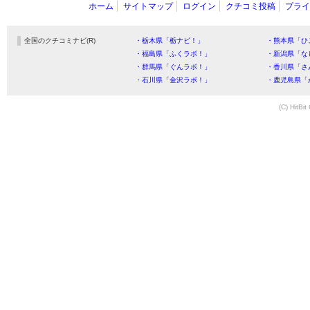
ホーム
サイトマップ
ログイン
クチコミ投稿
プライ
全国のクチコミナビ(R)
・栃木県「栃ナビ！」
・熊本県「ひ
・福島県「ふくラボ！」
・新潟県「な
・群馬県「ぐんラボ！」
・香川県「さ
・石川県「金沢ラボ！」
・鹿児島県「
(C) HitBit