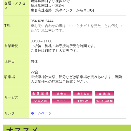
焼津駅南口より徒歩13分
交通・アクセ
焼津駅南口より車3分
ス
東名高速道路 焼津インターから車10分
054-628-2444
TEL
※お問い合わせの際は「い～らナビ！を見た」とお伝えい
ただければ幸いです。
08:30～17:00
営業時間
ご祈祷・御札・御守授与所受付時間です。
ご参拝は何時でも大丈夫です。
店休日
無休
22台
駐車場
※焼津神社大祭、節分などは駐車場が混みあいます。近隣
の店舗様への駐車はご遠慮ください。
サービス
リンク
ホームページ
オススメ