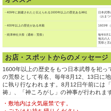
・409年に創建されたと伝えられる1600年以上の歴史ある神社
日本武尊
（おまつ
・400年以上の歴史がある本殿
1603
・焼津神社大祭（通称：荒祭）
毎年8月
地元の人
荒祭と言
お店・スポットからのメッセージ
1600年以上の歴史をもつ日本武尊を祀
の荒祭として有名、毎年8月12、13日に
に執り行なわれます。8月12日午前には
祷」、「神ころがし」の神事が行われま
・敷地内は火気厳禁です。