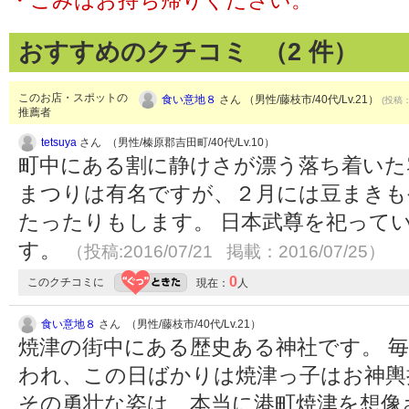
・ごみはお持ち帰りください。
おすすめのクチコミ （
2
件）
このお店・スポットの
食い意地８
さん （男性/藤枝市/40代/Lv.21）
(投稿：
推薦者
tetsuya
さん （男性/榛原郡吉田町/40代/Lv.10）
町中にある割に静けさが漂う落ち着いた
まつりは有名ですが、２月には豆まきも
たったりもします。 日本武尊を祀って
す。
（投稿:2016/07/21 掲載：2016/07/25）
0
このクチコミに
現在：
人
食い意地８
さん （男性/藤枝市/40代/Lv.21）
焼津の街中にある歴史ある神社です。 毎年
われ、この日ばかりは焼津っ子はお神輿
その勇壮な姿は、本当に港町焼津を想像