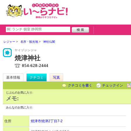
レジャー
名所・観光地
神社仏閣
ヤイヅジンジャ
焼津神社
054-628-2444
基本情報
クチコミ
写真
クチコミを書く
チェックイン
じぶんのお気に入り:
メモ:
みんなのお気に入り:
住所
焼津市焼津2丁目7-2