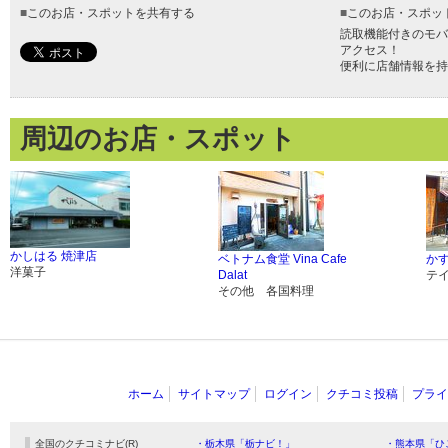
■
このお店・スポットを共有する
■
このお店・スポッ
読取機能付きのモバ
アクセス！
便利に店舗情報を持
周辺のお店・スポット
かしはる 焼津店
ベトナム食堂 Vina Cafe
かす
洋菓子
Dalat
テ
その他 各国料理
ホーム
サイトマップ
ログイン
クチコミ投稿
プライ
全国のクチコミナビ(R)
・栃木県「栃ナビ！」
・熊本県「ひ