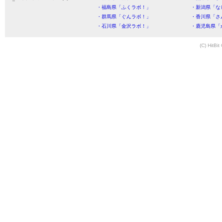
・福島県「ふくラボ！」
・新潟県「な
・群馬県「ぐんラボ！」
・香川県「さ
・石川県「金沢ラボ！」
・鹿児島県「
(C) HitBit