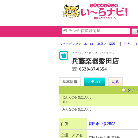
ショッピング
本・CD・楽器
楽器
生活・く
ヒョウドウガッキイワタテン
兵藤楽器磐田店
0538-37-0354
基本情報
クチコミ
写真
クチ
じぶんのお気に入り:
メモ:
みんなのお気に入り:
住所
磐田市中泉2508
交通・アクセ
磐田駅から車で7分