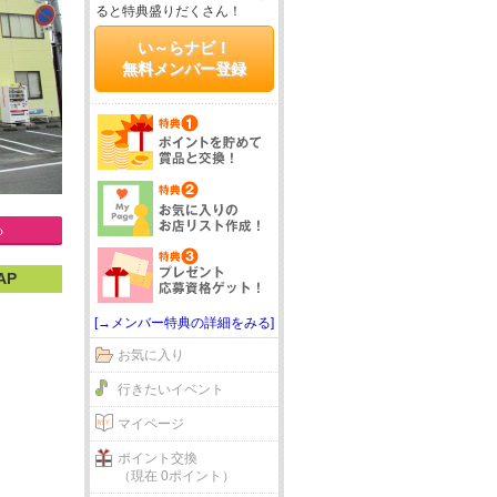
ると特典盛りだくさん！
い～らナビ！
無料メンバー登録
る
AP
[→メンバー特典の詳細をみる]
お気に入り
行きたいイベント
マイページ
ポイント交換
（現在 0ポイント）