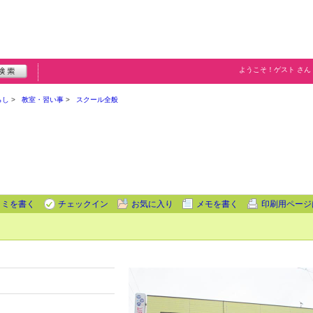
ようこそ！
ゲスト
さん
らし
教室・習い事
スクール全般
コミを書く
チェックイン
お気に入り
メモを書く
印刷用ページ