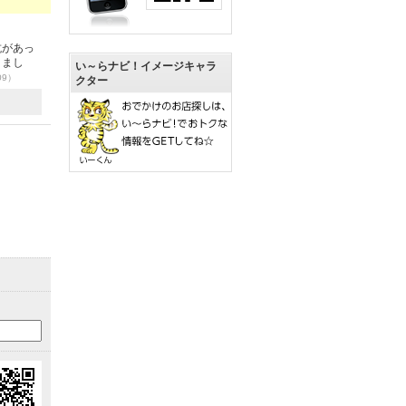
抗があっ
りまし
い～らナビ！イメージキャラ
09）
クター