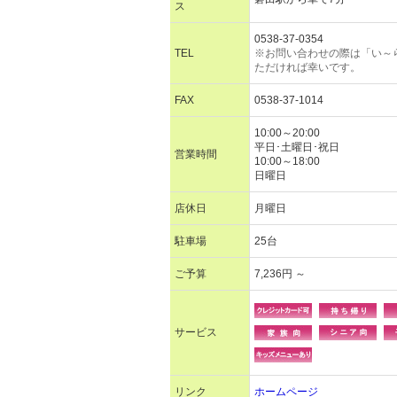
ス
0538-37-0354
TEL
※お問い合わせの際は「い～
ただければ幸いです。
FAX
0538-37-1014
10:00～20:00
平日･土曜日･祝日
営業時間
10:00～18:00
日曜日
店休日
月曜日
駐車場
25台
ご予算
7,236円 ～
サービス
リンク
ホームページ