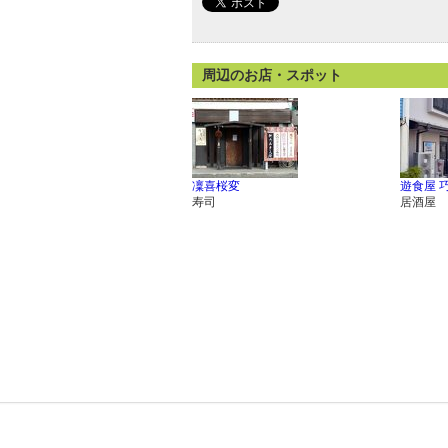
周辺のお店・スポット
凜喜桜変
遊食屋 
寿司
居酒屋