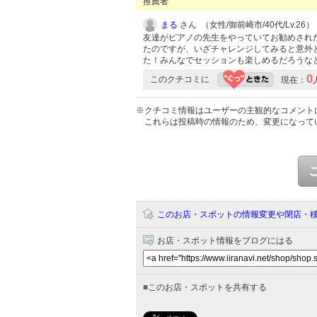
推薦者
まる
さん （女性/御前崎市/40代/Lv.26）
友達がピアノの先生をやっていてお勧めされ
たのですが、いざチャレンジしてみると意外
た！みんなでセッションも楽しめるだろうな
0
このクチコミに
現在：
※クチコミ情報はユーザーの主観的なコメント
これらは投稿時の情報のため、変更になって
このお店・スポットの情報変更や閉店・
お店・スポット情報をブログにはる
■
このお店・スポットを共有する