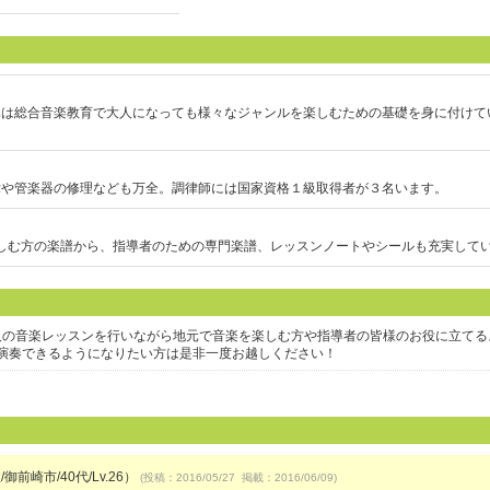
ハは総合音楽教育で大人になっても様々なジャンルを楽しむための基礎を身に付けて
律や管楽器の修理なども万全。調律師には国家資格１級取得者が３名います。
しむ方の楽譜から、指導者のための専門楽譜、レッスンノートやシールも充実して
人の音楽レッスンを行いながら地元で音楽を楽しむ方や指導者の皆様のお役に立てる
演奏できるようになりたい方は是非一度お越しください！
御前崎市/40代/Lv.26）
(投稿：2016/05/27 掲載：2016/06/09)