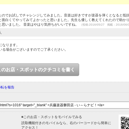
たのでお試しでチャレンジしてみました。音楽は好きですが楽器を弾くとなると抵
と面白くてやってみてよかったと思いました。先生も優しく教えてくれたので助か
と思いました。 音楽はやはり気持ちがいいですね。
（投稿:2016/05/27 掲載：2016/06/
人
になります。
いる場合がございますのでご了承ください。
このお店・スポットのクチコミを書く
移転を報告
■
このお店・スポットをモバイルでみる
読取機能付きのモバイルなら、右のバーコードから簡単に
アクセス！