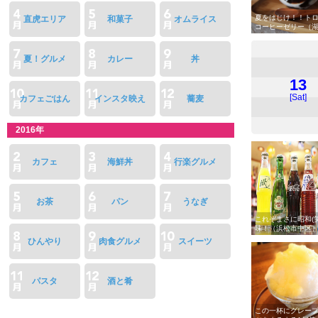
夏をはじけ！！ト
直虎エリア
和菓子
オムライス
コーヒーゼリー（
夏！グルメ
カレー
丼
13
[Sat]
カフェごはん
インスタ映え
蕎麦
2016年
カフェ
海鮮丼
行楽グルメ
お茶
パン
うなぎ
これぞまさに昭和(
味！（浜松市中区
ひんやり
肉食グルメ
スイーツ
パスタ
酒と肴
この一杯にグレー