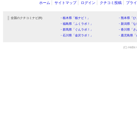
ホーム
サイトマップ
ログイン
クチコミ投稿
プライ
全国のクチコミナビ(R)
・栃木県「栃ナビ！」
・熊本県「ひ
・福島県「ふくラボ！」
・新潟県「な
・群馬県「ぐんラボ！」
・香川県「さ
・石川県「金沢ラボ！」
・鹿児島県「
(C) HitBit