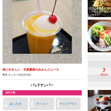
焼津の名産品を贅
したなまりの冷製
（焼津市）
彩り豊かな夏のド
やし中華（島田市
7
体にやさしい 天然素材のみかんジュース
[Sun]
勝美 センター/浜松市北区
2017年
あったか
ラーメン
テイクアウト