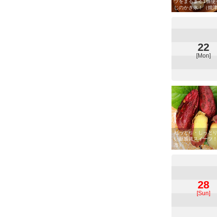
ツをまるまる1個使
じのかき氷！（焼
22
[Mon]
ねっとり・しっと
い新感覚スイーツ
市）
28
[Sun]