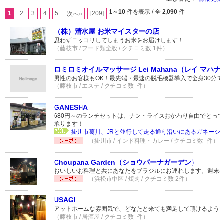
1～10
件を表示 / 全
2,090
件
1
2
3
4
5
[209]
次へ»
（株）清水屋 お米マイスターの店
思わずニッコリしてしまうお米をお届けします！
（藤枝市 / フード類全般 / クチコミ数 1件）
ロミロミオイルマッサージ Lei Mahana（レイ マハ
男性のお客様もOK！最先端・最速の脱毛機器導入で全身30分
（藤枝市 / エステ / クチコミ数 -件）
GANESHA
680円～のランチセットは、ナン・ライスおかわり自由でとっ
承ります！
掛川市葛川、JRと並行して走る通り沿いにあるガネーシャ
（掛川市 / インド料理・カレー / クチコミ数 -件）
Choupana Garden（ショウパーナガーデン）
おいしいお料理と共にあなたをブラジルにお連れします。週末
（浜松市中区 / 焼肉 / クチコミ数 2件）
USAGI
アットホームな雰囲気で、どなたと来ても満足して頂けるよう
（藤枝市 / 居酒屋 / クチコミ数 -件）