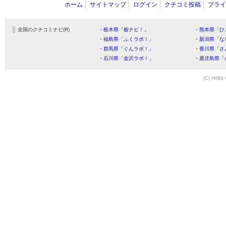
ホーム
サイトマップ
ログイン
クチコミ投稿
プライ
全国のクチコミナビ(R)
・栃木県「栃ナビ！」
・熊本県「ひ
・福島県「ふくラボ！」
・新潟県「な
・群馬県「ぐんラボ！」
・香川県「さ
・石川県「金沢ラボ！」
・鹿児島県「
(C) HitBit