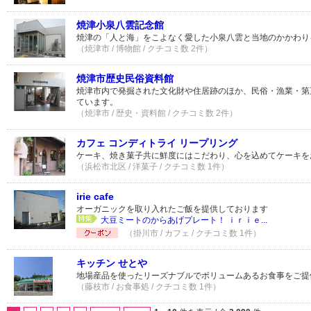
焼津小泉八雲記念館
焼津の「人と海」をこよなく愛した小泉八雲と当地のかかわり
（焼津市 / 博物館 / クチコミ数 2件）
焼津市歴史民俗資料館
焼津市内で発掘された文化財や住居跡のほか、民俗・漁業・第
ています。
（焼津市 / 歴史・資料館 / クチコミ数 2件）
カフェ コンディトライ リープリング
ケーキ、焼き菓子共に鮮度にはこだわり、心を込めてケーキを
（浜松市北区 / 洋菓子 / クチコミ数 1件）
irie cafe
オーガニックを取り入れたご飯を提供しております
大豆ミートのからあげプレート！ ｉｒｉｅ...
（掛川市 / カフェ / クチコミ数 1件）
キッチン せとや
地場産品を使ったリーズナブルでボリュームあるお食事をご提
（藤枝市 / お食事処 / クチコミ数 1件）