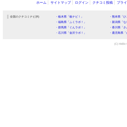
ホーム
サイトマップ
ログイン
クチコミ投稿
プライ
全国のクチコミナビ(R)
・栃木県「栃ナビ！」
・熊本県「ひ
・福島県「ふくラボ！」
・新潟県「な
・群馬県「ぐんラボ！」
・香川県「さ
・石川県「金沢ラボ！」
・鹿児島県「
(C) HitBit