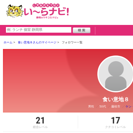
ホーム
食い意地８さんのマイページ
フォロワー一覧
食い意地８
男性
50代
藤枝市
ケン
21
17
総合レベル
クチコミレベル