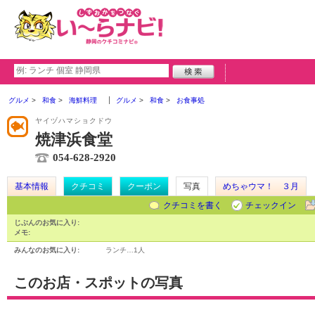
グルメ
和食
海鮮料理
グルメ
和食
お食事処
ヤイヅハマショクドウ
焼津浜食堂
054-628-2920
基本情報
クチコミ
クーポン
写真
めちゃウマ！ ３月
クチコミを書く
チェックイン
じぶんのお気に入り:
メモ:
みんなのお気に入り:
ランチ…
1人
このお店・スポットの写真