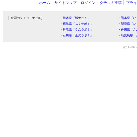
ホーム
サイトマップ
ログイン
クチコミ投稿
プライ
全国のクチコミナビ(R)
・栃木県「栃ナビ！」
・熊本県「ひ
・福島県「ふくラボ！」
・新潟県「な
・群馬県「ぐんラボ！」
・香川県「さ
・石川県「金沢ラボ！」
・鹿児島県「
(C) HitBit