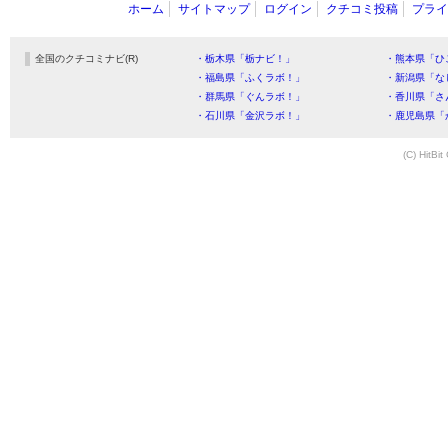
ホーム
サイトマップ
ログイン
クチコミ投稿
プライ
全国のクチコミナビ(R)
・栃木県「栃ナビ！」
・熊本県「ひ
・福島県「ふくラボ！」
・新潟県「な
・群馬県「ぐんラボ！」
・香川県「さ
・石川県「金沢ラボ！」
・鹿児島県「
(C) HitBit