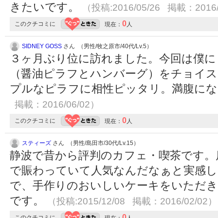
きたいです。
（投稿:2016/05/26 掲載：2016/
0
このクチコミに
現在：
人
SIDNEY GOSS
さん （男性/牧之原市/40代/Lv.5）
３ヶ月ぶり位に訪れました。今回は僕にし
（醤油ピラフとハンバーグ）をチョイス
プルなピラフに相性ピッタリ。満腹に
掲載：2016/06/02）
0
このクチコミに
現在：
人
スティーズ
さん （男性/島田市/30代/Lv.15）
静波で昔から評判のカフェ・喫茶です。
で賑わっていて人気なんだなぁと実感し
で、手作りのおいしいケーキをいただき
です。
（投稿:2015/12/08 掲載：2016/02/02）
0
このクチコミに