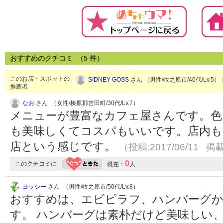
おすすめのクチコミ （
5
件）
このお店・スポットの
SIDNEY GOSS
さん （男性/牧之原市/40代/Lv.5）
推薦者
なお
さん （女性/榛原郡吉田町/30代/Lv.7）
メニューが豊富なカフェ屋さんです。色
も美味しくてコスパもいいです。店内も
店という感じです。
（投稿:2017/06/11 掲載
0
このクチコミに
現在：
人
ヨッシー
さん （男性/牧之原市/50代/Lv.8）
おすすめは、エビピラフ、ハンバーグか
す。 ハンバーグは素朴だけど美味しい