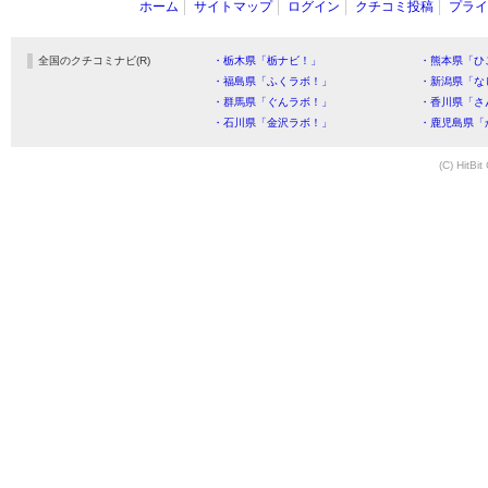
ホーム
サイトマップ
ログイン
クチコミ投稿
プライ
全国のクチコミナビ(R)
・栃木県「栃ナビ！」
・熊本県「ひ
・福島県「ふくラボ！」
・新潟県「な
・群馬県「ぐんラボ！」
・香川県「さ
・石川県「金沢ラボ！」
・鹿児島県「
(C) HitBit