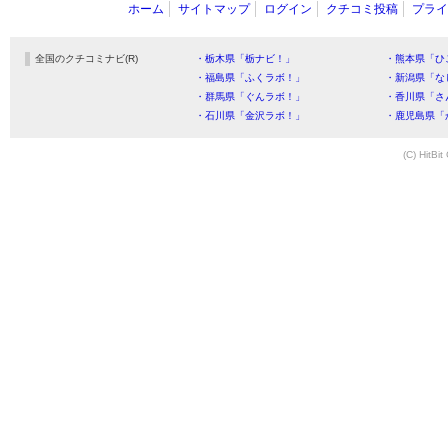
ホーム
サイトマップ
ログイン
クチコミ投稿
プライ
全国のクチコミナビ(R)
・栃木県「栃ナビ！」
・熊本県「ひ
・福島県「ふくラボ！」
・新潟県「な
・群馬県「ぐんラボ！」
・香川県「さ
・石川県「金沢ラボ！」
・鹿児島県「
(C) HitBit