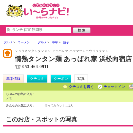
グルメ
ラーメン
グルメ
中華
餃子
ジョウネツタンタンメン アッパレヤ ハママツムコウジュクテン
情熱タンタン麺 あっぱれ家 浜松向宿店
053-464-0911
基本情報
クチコミ
クーポン
写真
クチコミを書く
チェックイン
じぶんのお気に入り:
メモ:
みんなのお気に入り:
行ってみたい！…
1人
このお店・スポットの写真