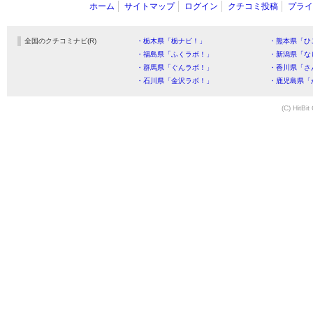
ホーム
サイトマップ
ログイン
クチコミ投稿
プライ
全国のクチコミナビ(R)
・栃木県「栃ナビ！」
・熊本県「ひ
・福島県「ふくラボ！」
・新潟県「な
・群馬県「ぐんラボ！」
・香川県「さ
・石川県「金沢ラボ！」
・鹿児島県「
(C) HitBit