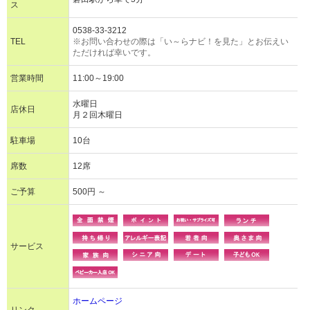
ス
0538-33-3212
TEL
※お問い合わせの際は「い～らナビ！を見た」とお伝えい
ただければ幸いです。
営業時間
11:00～19:00
水曜日
店休日
月２回木曜日
駐車場
10台
席数
12席
ご予算
500円 ～
サービス
ホームページ