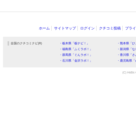
ホーム
サイトマップ
ログイン
クチコミ投稿
プライ
全国のクチコミナビ(R)
・栃木県「栃ナビ！」
・熊本県「ひ
・福島県「ふくラボ！」
・新潟県「な
・群馬県「ぐんラボ！」
・香川県「さ
・石川県「金沢ラボ！」
・鹿児島県「
(C) HitBit