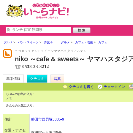
グルメ
パン・スイーツ
洋菓子
グルメ
カフェ・喫茶
カフェ
ニコカフェアンドスイーツヤマハスタジアムテン
niko ～cafe & sweets～ ヤマハスタ
0538-33-3212
基本情報
クチコミ
写真
クチコミを書く
チェックイン
じぶんのお気に入り:
メモ:
みんなのお気に入り:
住所
磐田市西貝塚3335-9
交通・アクセ
磐田駅から車で5分