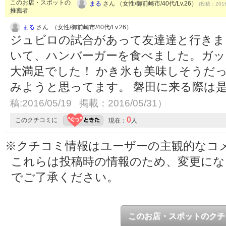
このお店・スポットの
まる
さん （女性/御前崎市/40代/Lv.26）
(投稿：2016
推薦者
まる
さん （女性/御前崎市/40代/Lv.26）
ジュビロの試合があって友達達と行きま
いて、ハンバーガーを食べました。ガ
大満足でした！ かき氷も美味しそうだ
みようと思ってます。 磐田に来る際は
稿:2016/05/19 掲載：2016/05/31）
0
このクチコミに
現在：
人
※クチコミ情報はユーザーの主観的なコ
これらは投稿時の情報のため、変更に
でご了承ください。
このお店・スポットのクチ