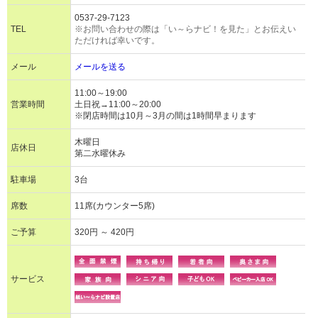
0537-29-7123
TEL
※お問い合わせの際は「い～らナビ！を見た」とお伝えい
ただければ幸いです。
メール
メールを送る
11:00～19:00
営業時間
土日祝→11:00～20:00
※閉店時間は10月～3月の間は1時間早まります
木曜日
店休日
第二水曜休み
駐車場
3台
席数
11席(カウンター5席)
ご予算
320円 ～ 420円
サービス