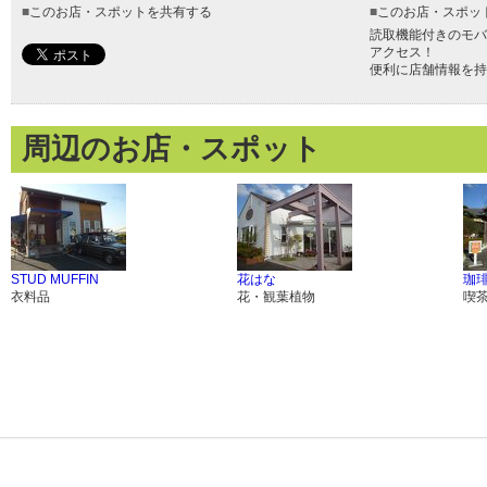
■
このお店・スポットを共有する
■
このお店・スポッ
読取機能付きのモバ
アクセス！
便利に店舗情報を持
周辺のお店・スポット
STUD MUFFIN
花はな
珈琲
衣料品
花・観葉植物
喫