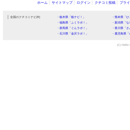
ホーム
サイトマップ
ログイン
クチコミ投稿
プライ
全国のクチコミナビ(R)
・栃木県「栃ナビ！」
・熊本県「ひ
・福島県「ふくラボ！」
・新潟県「な
・群馬県「ぐんラボ！」
・香川県「さ
・石川県「金沢ラボ！」
・鹿児島県「
(C) HitBit