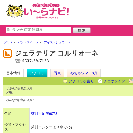
グルメ
パン・スイーツ
アイス・ジェラート
ジェラテリア コルリオーネ
0537-29-7123
基本情報
クチコミ
写真
めちゃウマ！8月
クチコミを書く
チェックイン
じぶんのお気に入り:
メモ:
みんなのお気に入り:
住所
菊川市加茂6078
交通・アクセ
菊川インターより車で7分
ス