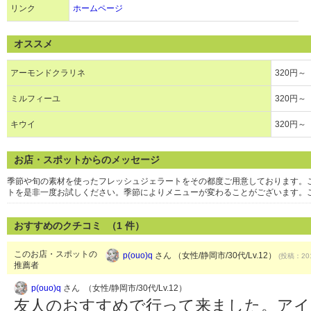
リンク
ホームページ
オススメ
アーモンドクラリネ
320円～
ミルフィーユ
320円～
キウイ
320円～
お店・スポットからのメッセージ
季節や旬の素材を使ったフレッシュジェラートをその都度ご用意しております。
トを是非一度お試しください。季節によりメニューが変わることがございます。
おすすめのクチコミ （
1
件）
このお店・スポットの
p(ouo)q
さん （女性/静岡市/30代/Lv.12）
(投稿：201
推薦者
p(ouo)q
さん （女性/静岡市/30代/Lv.12）
友人のおすすめで行って来ました。アイ