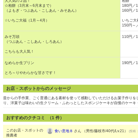
大人気の２品！
柏餅
☆柏餅（3月末～6月末まで）
180円
（よもぎ・つぶあん・こしあん・みそあん）
160円
☆いちご大福（1月～4月）
いちご大
150円～
みそ万頭
110円／
（つぶあん・こしあん・しろあん）
こちらも大人気！
なめらか生プリン
190円／
とろ～りやわらかな甘さです！
お店・スポットからのメッセージ
昔からの手作業、ごく普通にある素材を使って感動していただけるお菓子作りを
り、洋菓子は味わいの生クリーム・ふわっとしたスポンジケーキが自慢のケーキ
おすすめのクチコミ （
1
件）
このお店・スポットの
食い意地８
さん （男性/藤枝市/40代/Lv.21）
(投稿：
推薦者