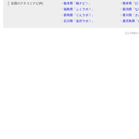
全国のクチコミナビ(R)
・栃木県「栃ナビ！」
・熊本県「ひ
・福島県「ふくラボ！」
・新潟県「な
・群馬県「ぐんラボ！」
・香川県「さ
・石川県「金沢ラボ！」
・鹿児島県「
(C) HitBit