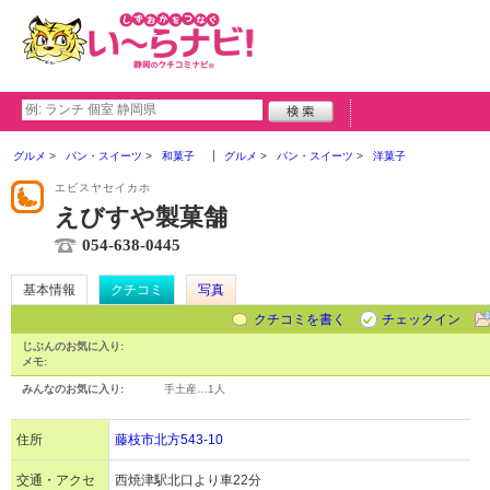
グルメ
パン・スイーツ
和菓子
グルメ
パン・スイーツ
洋菓子
エビスヤセイカホ
えびすや製菓舗
054-638-0445
基本情報
クチコミ
写真
クチコミを書く
チェックイン
じぶんのお気に入り:
メモ:
みんなのお気に入り:
手土産…
1人
住所
藤枝市北方543-10
交通・アクセ
西焼津駅北口より車22分