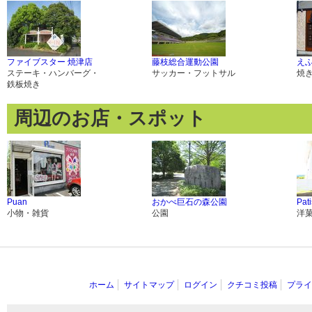
ファイブスター 焼津店
藤枝総合運動公園
え
ステーキ・ハンバーグ・
サッカー・フットサル
焼
鉄板焼き
周辺のお店・スポット
Puan
おかべ巨石の森公園
Pati
小物・雑貨
公園
洋
ホーム
サイトマップ
ログイン
クチコミ投稿
プライ