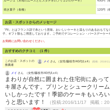
ルージュ（木苺のムースとピスタチオのブリュレのケーキ）
450円（
焼き菓子（各種）
120円（
お店・スポットからのメッセージ
「Fil」とはフランス語で糸という意味。おいしいケーキと温もりのあるおもて
子、ギフト類もご用意しております。ご予約でデコレーション・バースデーケー
お気軽にお問い合わせください。
おすすめのクチコミ （
1
件）
このお店・スポットの
メイ
さん （女性/藤枝市/40代/Lv.4）
(投稿：2016/11
推薦者
メイ
さん （女性/藤枝市/40代/Lv.4）
まわりが自然に囲まれた住宅街にあって
キ屋さんです。プリンとシュークリー
いしかったです！季節のケーキもいろい
うと思います！
（投稿:2016/11/17 掲載：201