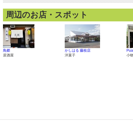
周辺のお店・スポット
鳥郷
かしはる 藤枝店
Pua
居酒屋
洋菓子
小