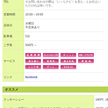
TEL
※お問い合わせの際は「い～らナビ！を見た」とお伝えい
ただければ幸いです。
営業時間
10:00～19:00
火曜日
店休日
不定休あり
駐車場
5台
ご予算
500円 ～
サービス
リンク
facebook
オススメ
クッキーシュー
180円（