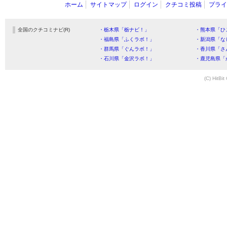
ホーム
サイトマップ
ログイン
クチコミ投稿
プライ
全国のクチコミナビ(R)
・栃木県「栃ナビ！」
・熊本県「ひ
・福島県「ふくラボ！」
・新潟県「な
・群馬県「ぐんラボ！」
・香川県「さ
・石川県「金沢ラボ！」
・鹿児島県「
(C) HitBit