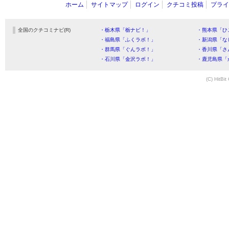
ホーム
サイトマップ
ログイン
クチコミ投稿
プライ
全国のクチコミナビ(R)
・栃木県「栃ナビ！」
・熊本県「ひ
・福島県「ふくラボ！」
・新潟県「な
・群馬県「ぐんラボ！」
・香川県「さ
・石川県「金沢ラボ！」
・鹿児島県「
(C) HitBit