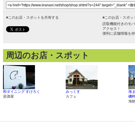
■
このお店・スポットを共有する
■
このお店・スポッ
読取機能付きのモバ
アクセス！
便利に店舗情報を持
周辺のお店・スポット
和ダイニング すけろく
みっくす
海
居酒屋
カフェ
磯料
海