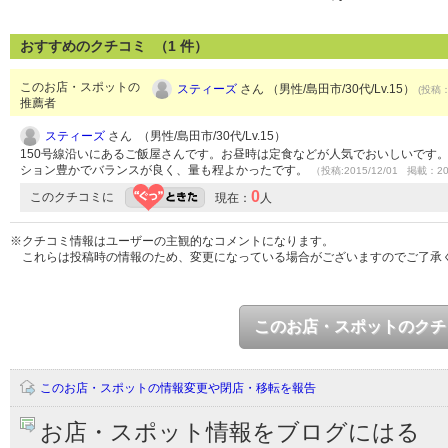
おすすめのクチコミ （
1
件）
このお店・スポットの
スティーズ
さん （男性/島田市/30代/Lv.15）
(投稿：
推薦者
スティーズ
さん （男性/島田市/30代/Lv.15）
150号線沿いにあるご飯屋さんです。お昼時は定食などが人気でおいしいです
ション豊かでバランスが良く、量も程よかったです。
（投稿:2015/12/01 掲載：20
0
このクチコミに
現在：
人
※クチコミ情報はユーザーの主観的なコメントになります。
これらは投稿時の情報のため、変更になっている場合がございますのでご了承
このお店・スポットのクチ
このお店・スポットの情報変更や閉店・移転を報告
お店・スポット情報をブログにはる