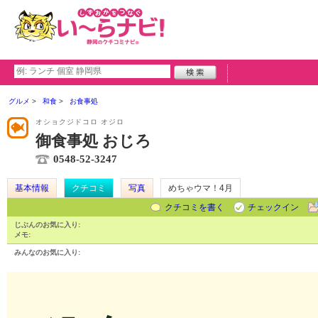
グルメ
和食
お食事処
オショクジドコロ オジロ
御食事処 おじろ
0548-52-3247
基本情報
クチコミ
写真
めちゃウマ！4月
クチコミを書く
チェックイン
じぶんのお気に入り:
メモ:
みんなのお気に入り: