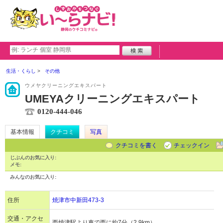
生活・くらし
その他
ウメヤクリーニングエキスパート
UMEYAクリーニングエキスパート
0120-444-046
基本情報
クチコミ
写真
クチコミを書く
チェックイン
じぶんのお気に入り:
メモ:
みんなのお気に入り:
住所
焼津市中新田473-3
交通・アクセ
西焼津駅より車で西に約7分（2.9km）