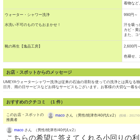
着物など
ウォーター・シャワー洗浄
990円～
水洗い不可のものでもおまかせ！
汗を吸っ
カビ・黄
また、コ
靴の再生【逸品工房】
2,600
色褪せ、
お店・スポットからのメッセージ
UMEYAウォーターシャワー洗浄は従来の石油の溶剤を使っての洗浄とは異なる独
日月、雨の日サービスなどお得なサービスもございます。お客様の大切な一着を
おすすめのクチコミ （
1
件）
このお店・スポットの
maco
さん （男性/焼津市/40代/Lv.2）
(投稿：2017/0
推薦者
maco
さん （男性/焼津市/40代/Lv.2）
こちらの希望に答えてくれる小回りの利