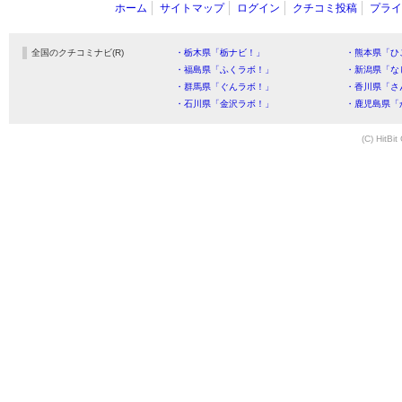
ホーム
サイトマップ
ログイン
クチコミ投稿
プライ
全国のクチコミナビ(R)
・栃木県「栃ナビ！」
・熊本県「ひ
・福島県「ふくラボ！」
・新潟県「な
・群馬県「ぐんラボ！」
・香川県「さ
・石川県「金沢ラボ！」
・鹿児島県「
(C) HitBit