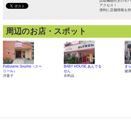
読取機能付きのモバ
アクセス！
便利に店舗情報を持
周辺のお店・スポット
Patisserie Sourire（スー
BABY HOUSE あんでる
き
リール）
せん
健
洋菓子
衣料品