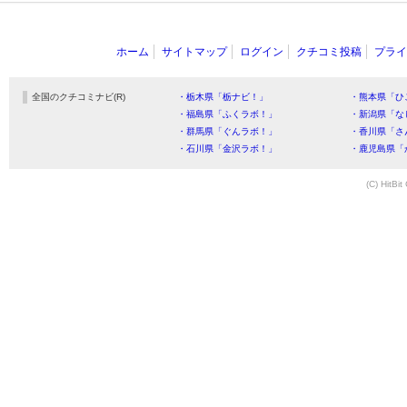
ホーム
サイトマップ
ログイン
クチコミ投稿
プライ
全国のクチコミナビ(R)
・栃木県「栃ナビ！」
・熊本県「ひ
・福島県「ふくラボ！」
・新潟県「な
・群馬県「ぐんラボ！」
・香川県「さ
・石川県「金沢ラボ！」
・鹿児島県「
(C) HitBit