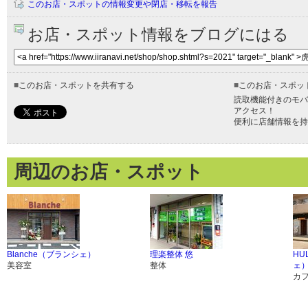
このお店・スポットの情報変更や閉店・移転を報告
お店・スポット情報をブログにはる
■
このお店・スポットを共有する
■
このお店・スポッ
読取機能付きのモバ
アクセス！
便利に店舗情報を持
周辺のお店・スポット
Blanche（ブランシェ）
理楽整体 悠
HU
美容室
整体
ェ
カ