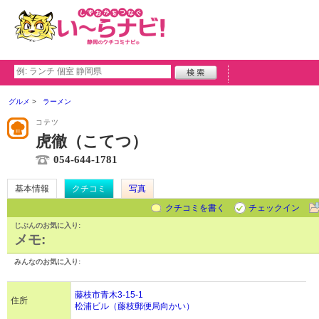
グルメ
ラーメン
コテツ
虎徹（こてつ）
054-644-1781
基本情報
クチコミ
写真
クチコミを書く
チェックイン
じぶんのお気に入り:
メモ:
みんなのお気に入り:
藤枝市青木3-15-1
住所
松浦ビル（藤枝郵便局向かい）