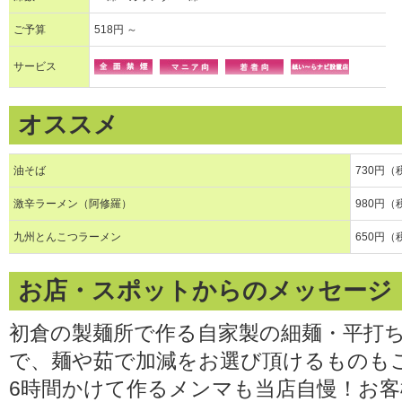
ご予算
518円 ～
サービス
オススメ
油そば
730円（
激辛ラーメン（阿修羅）
980円（
九州とんこつラーメン
650円（
お店・スポットからのメッセージ
初倉の製麺所で作る自家製の細麺・平打
で、麺や茹で加減をお選び頂けるものも
6時間かけて作るメンマも当店自慢！お