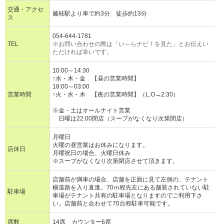
交通・アクセ
藤枝駅より車で約3分 徒歩約13分
ス
054-644-1781
TEL
※お問い合わせの際は「い～らナビ！を見た」とお伝えい
ただければ幸いです。
10:00～14:30
↑水・木・金 【昼の営業時間】
18:00～03:00
営業時間
↑火・水・木 【夜の営業時間】（L.O→2:30）
※金・土はオールナイト営業
日曜は22:00閉店（スープがなくなり次第閉店）
月曜日
火曜の昼営業はお休みになります。
店休日
月曜祝日の場合、火曜日休み
※スープがなくなり次第閉店させて頂きます。
店舗前が満車の場合、店舗を正面に見て左側の、テナント
横道路を入り直進。70ｍ程先左にある舗装されていない駐
駐車場
車場がテナント共有の駐車場となりますのでご利用下さ
い。店舗前と合わせて70台程駐車可能です。
席数
14席 カウンター6席