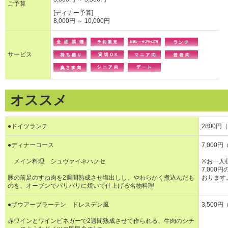
ご予算
[ディナー予算]
8,000円 ～ 10,000円
サービス
オススメ
●ドイツランチ
2800円
●ディナーコース
7,000
メイン料理 シュヴァイネハクセ
※お一人様
7,00
豚の前足のすね肉を2週間熟成させ塩出しし、やわらかく煮込んだも
おります
のを、オーブンでパリパリに焼いて仕上げる名物料理
●ザウアーブラーテン ドレスデン風
3,500
赤ワインとワインビネガーで2週間熟成させて作られる、牛肉のシチ