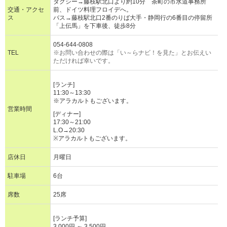
タクシー→藤枝駅北口より約10分 茶町の市水道事務所
交通・アクセ
前、ドイツ料理フロイデへ。
ス
バス→藤枝駅北口2番のりば大手・静岡行の6番目の停留所
「上伝馬」を下車後、徒歩8分
054-644-0808
TEL
※お問い合わせの際は「い～らナビ！を見た」とお伝えい
ただければ幸いです。
[ランチ]
11:30～13:30
※アラカルトもございます。
営業時間
[ディナー]
17:30～21:00
L.O→20:30
※アラカルトもございます。
店休日
月曜日
駐車場
6台
席数
25席
[ランチ予算]
3,000円 ～ 3,500円