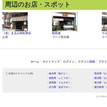
周辺のお店・スポット
（有）まるか村松商店
秋田屋
マ
お茶
フード類全般
ラ
ホーム
サイトマップ
ログイン
クチコミ投稿
プライ
全国のクチコミナビ(R)
・栃木県「栃ナビ！」
・熊本県「ひ
・福島県「ふくラボ！」
・新潟県「な
・群馬県「ぐんラボ！」
・香川県「さ
・石川県「金沢ラボ！」
・鹿児島県「
(C) HitBit