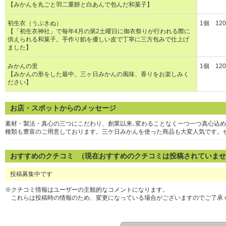
【みかんを丸ごと羽二重餅と白あんで包んだ和菓子】
初生衣（うぶきぬ）
1個 12
【「初生衣神社」で毎年4月の第2土曜日に御衣祭りが行われる際に
供えられる和菓子。手作り餡を優しい皮で丁寧に三方包みで仕上げ
ました】
みかんの里
1個 12
【みかんの形をした最中。三ヶ日みかんの風味、香りをお楽しみく
ださい】
お店・スポットからのメッセージ
素材・製法・真心の三つにこだわり、創業以来､変わることなく一つ一つ真心込め
種類も豊富のご用意しております。三ケ日みかんを使った商品も大変人気です。
おすすめのクチコミ （現在おすすめのクチコミは投稿されていま
投稿募集中です
※クチコミ情報はユーザーの主観的なコメントになります。
これらは投稿時の情報のため、変更になっている場合がございますのでご了承