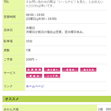
TEL
※お問い合わせの際は「い～らナビ！を見た」とお伝えい
ただければ幸いです。
08:00～19:00
営業時間
(日曜日は8:00～18:00)
月曜日
店休日
月曜日が祝日の場合は営業。翌火曜日休み。
駐車場
10台
席数
7席
ご予算
100円 ～
サービス
リンク
ホームページ
オススメ
みかん大福
1個 30