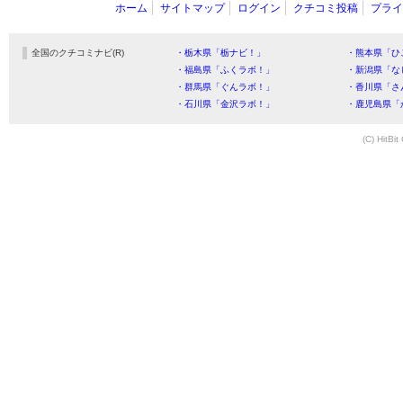
ホーム
サイトマップ
ログイン
クチコミ投稿
プライ
全国のクチコミナビ(R)
・栃木県「栃ナビ！」
・熊本県「ひ
・福島県「ふくラボ！」
・新潟県「な
・群馬県「ぐんラボ！」
・香川県「さ
・石川県「金沢ラボ！」
・鹿児島県「
(C) HitBit