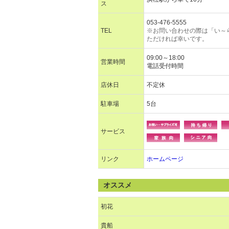
ス
053-476-5555
TEL
※お問い合わせの際は「い～
ただければ幸いです。
09:00～18:00
営業時間
電話受付時間
店休日
不定休
駐車場
5台
サービス
リンク
ホームページ
オススメ
初花
貴船