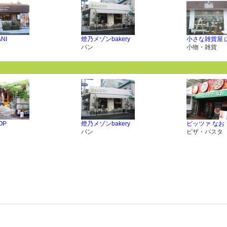
ANI
燈乃メゾンbakery
小さな雑貨屋 
パン
小物・雑貨
OP
燈乃メゾンbakery
ピッツァ なお
パン
ピザ・パスタ