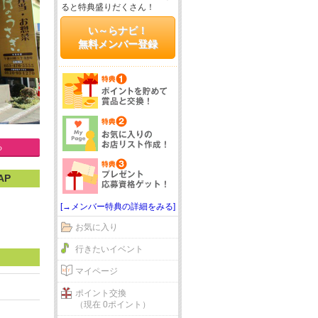
ると特典盛りだくさん！
い～らナビ！
無料メンバー登録
る
AP
[→メンバー特典の詳細をみる]
お気に入り
行きたいイベント
マイページ
ポイント交換
（現在 0ポイント）