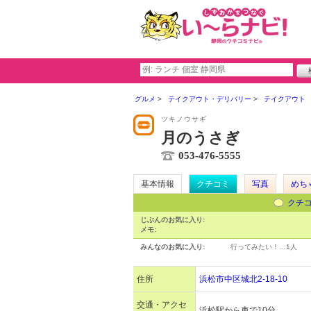
グルメ
テイクアウト・デリバリー
テイクアウト
ツキノウサギ
月のうさぎ
053-476-5555
基本情報
クチコミ
写真
めち
クチ
じぶんのお気に入り:
メモ:
みんなのお気に入り:
行ってみたい！…
1人
住所
浜松市中区城北2-18-10
交通・アクセ
浜松駅から車で10分