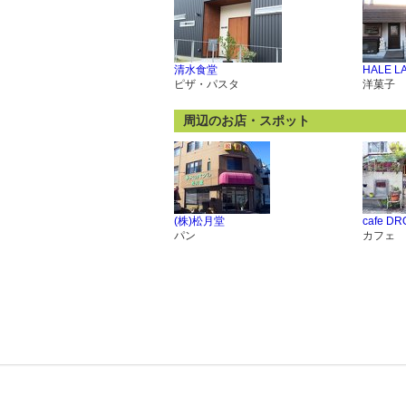
清水食堂
HALE L
ピザ・パスタ
洋菓子
周辺のお店・スポット
(株)松月堂
cafe DR
パン
カフェ