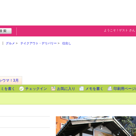
ようこそ！
ゲスト
さん
グルメ
テイクアウト・デリバリー
仕出し
ゃウマ！3月
コミを書く
チェックイン
お気に入り
メモを書く
印刷用ページ