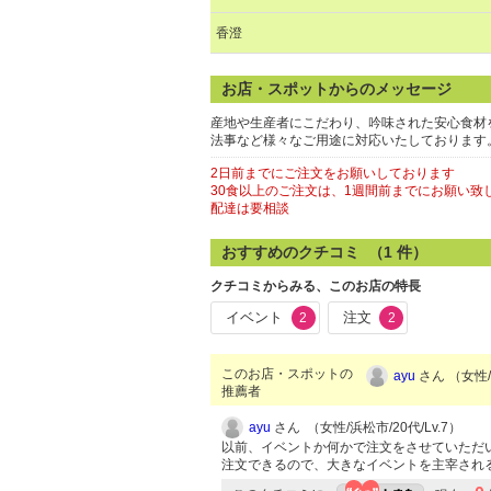
香澄
お店・スポットからのメッセージ
産地や生産者にこだわり、吟味された安心食材
法事など様々なご用途に対応いたしております
2日前までにご注文をお願いしております
30食以上のご注文は、1週間前までにお願い致
配達は要相談
おすすめのクチコミ （
1
件）
クチコミからみる、このお店の特長
イベント
注文
2
2
このお店・スポットの
ayu
さん （女性/
推薦者
ayu
さん （女性/浜松市/20代/Lv.7）
以前、イベントか何かで注文をさせていただ
注文できるので、大きなイベントを主宰され