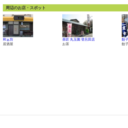
周辺のお店・スポット
和ぁ坊
茶匠 丸玉園 登呂田店
餃
居酒屋
お茶
餃