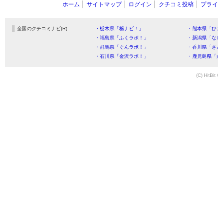
ホーム
サイトマップ
ログイン
クチコミ投稿
プライ
全国のクチコミナビ(R)
・栃木県「栃ナビ！」
・熊本県「ひ
・福島県「ふくラボ！」
・新潟県「な
・群馬県「ぐんラボ！」
・香川県「さ
・石川県「金沢ラボ！」
・鹿児島県「
(C) HitBit