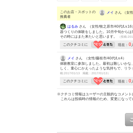
このお店・スポットの
メイ
さん （女性/
推薦者
はるみ
さん （女性/牧之原市/40代/Lv.16
器つくりの体験をしました。10月中旬から
その時にはまた来たいと思います。
（投稿:201
0
このクチコミに
現在：
メイ
さん （女性/藤枝市/40代/Lv.4）
体験教室に参加しました。最初は難しいかな
しく、童心にかえったような気持ちで、リラ
稿:2017/01/13 掲載：2017/01/13）
0
このクチコミに
現在：
※クチコミ情報はユーザーの主観的なコメント
これらは投稿時の情報のため、変更になって