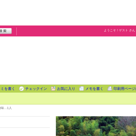
ようこそ！
ゲスト
さん
コミを書く
チェックイン
お気に入り
メモを書く
印刷用ページ
趣味…
1人