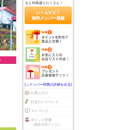
ると特典盛りだくさん！
い～らナビ！
無料メンバー登録
る
[→メンバー特典の詳細をみる]
お気に入り
行きたいイベント
マイページ
ポイント交換
（現在 0ポイント）