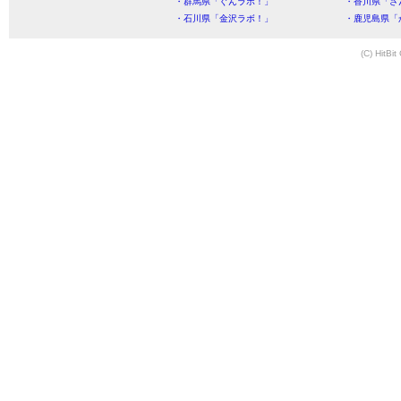
・群馬県「ぐんラボ！」
・香川県「さ
・石川県「金沢ラボ！」
・鹿児島県「
(C) HitBit