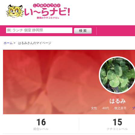
ホーム
はるみさんのマイページ
はるみ
女性
40代
牧之原市
ブ
16
15
総合レベル
クチコミレベル