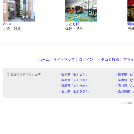
Arica
こども館
鍋物
小物・雑貨
体験・見学
居
ホーム
サイトマップ
ログイン
クチコミ投稿
プライ
全国のクチコミナビ(R)
・栃木県「栃ナビ！」
・熊本県「ひ
・福島県「ふくラボ！」
・新潟県「な
・群馬県「ぐんラボ！」
・香川県「さ
・石川県「金沢ラボ！」
・鹿児島県「
(C) HitBit