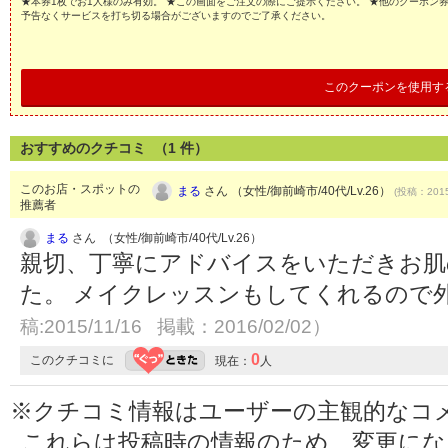
★本券1枚でお1人様のみ有効。 ★この画面をご注文の際にご提示ください。 ★他のクーポン
予告なくサービスを打ち切る場合がございますのでご了承ください。
このクーポンを使用す
おすすめのクチコミ （
1
件）
このお店・スポットの
まる
さん （女性/御前崎市/40代/Lv.26）
(投稿：2015
推薦者
まる
さん （女性/御前崎市/40代/Lv.26）
親切、丁寧にアドバイスをいただきお肌
た。 メイクレッスンもしてくれるので
稿:2015/11/16 掲載：2016/02/02）
0
このクチコミに
現在：
人
※クチコミ情報はユーザーの主観的なコ
これらは投稿時の情報のため、変更に