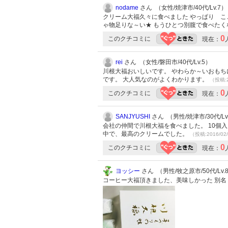
nodame
さん （女性/焼津市/40代/Lv.7）
クリーム大福久々に食べました やっぱり こ
ゃ物足りな～い★ もうひとつ別腹で食べた
0
このクチコミに
現在：
rei
さん （女性/磐田市/40代/Lv.5）
川根大福おいしいです。 やわらか～いおも
です。 大人気なのがよくわかります。
（投稿:2
0
このクチコミに
現在：
SANJYUSHI
さん （男性/焼津市/30代/Lv
会社の仲間で川根大福を食べました。 10個入
中で、最高のクリームでした。
（投稿:2016/02
0
このクチコミに
現在：
ヨッシー
さん （男性/牧之原市/50代/Lv.
コーヒー大福頂きました、美味しかった 別