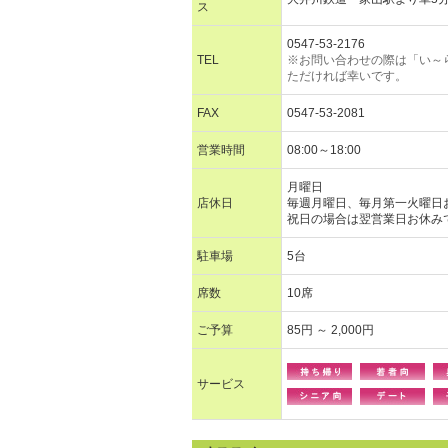
ス
0547-53-2176
TEL
※お問い合わせの際は「い～
ただければ幸いです。
FAX
0547-53-2081
営業時間
08:00～18:00
月曜日
店休日
毎週月曜日、毎月第一火曜日
祝日の場合は翌営業日お休み
駐車場
5台
席数
10席
ご予算
85円 ～ 2,000円
サービス