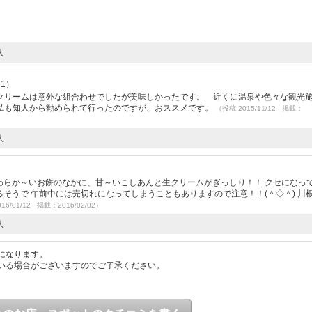
人
21）
クリームは意外な組合わせでしたが美味しかったです。 近くに温泉や色々な観光
私も知人から勧められて行ったのですが、おススメです。
（投稿:2015/11/12 掲載：
人
）
やわらか～いお餅のなかに、甘～いこしあんと生クリームがぎっしり！！ クセになっ
あるそうで 午前中には売切れになってしまうこともありますので注意！！(＾◇＾) 川
16/01/12 掲載：2016/02/02）
人
になります。
いる場合がございますのでご了承ください。