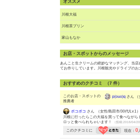
オススメ
川根大福
川根茶プリン
家山もなか
お店・スポットからのメッセージ
あんこと生クリームの絶妙なマッチング、当店
てお作りしています。川根観光やドライブのお
おすすめのクチコミ （
7
件）
このお店・スポットの
p(ouo)q
さん （女
推薦者
ポコポコ
さん （女性/島田市/30代/Lv.1
川根に行ったらこの大福を買って食べながらド
ロッと食べられちゃいます！
（投稿:2016/04/2
0
このクチコミに
現在：