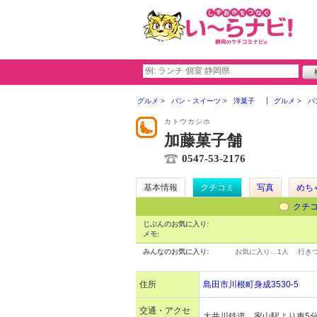
グルメ
パン・スイーツ
洋菓子
グルメ
パ
カトウカシホ
加藤菓子舗
0547-53-2176
基本情報
クチコミ
写真
めち
クチ
じぶんのお気に入り:
メモ:
みんなのお気に入り:
お気に入り…
1人
行き
住所
島田市川根町身成3530-5
交通・アクセ
大井川鉄道 家山駅より車5