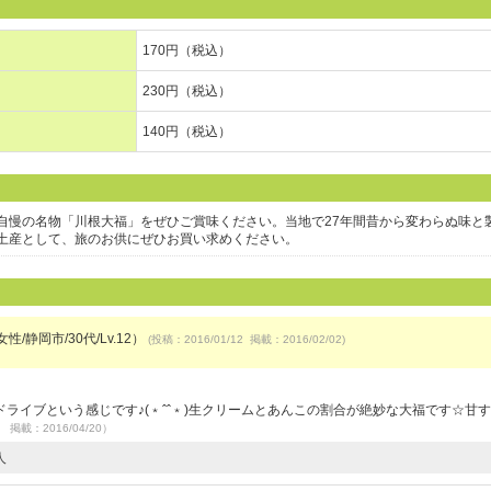
170円（税込）
230円（税込）
140円（税込）
自慢の名物「川根大福」をぜひご賞味ください。当地で27年間昔から変わらぬ味と
土産として、旅のお供にぜひお買い求めください。
性/静岡市/30代/Lv.12）
(投稿：2016/01/12 掲載：2016/02/02)
）
ライブという感じです♪(﹡ˆˆ﹡)生クリームとあんこの割合が絶妙な大福です☆甘
0 掲載：2016/04/20）
人