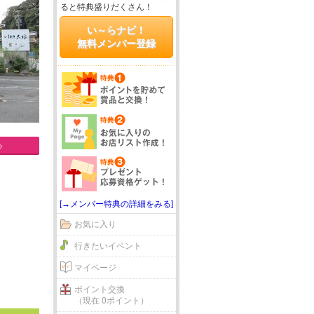
ると特典盛りだくさん！
い～らナビ！
無料メンバー登録
る
[→メンバー特典の詳細をみる]
お気に入り
行きたいイベント
マイページ
ポイント交換
（現在 0ポイント）