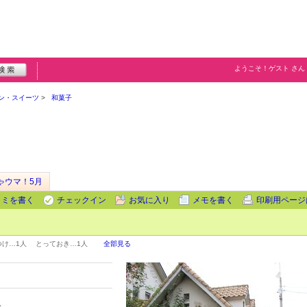
ようこそ！
ゲスト
さん
ン・スイーツ
和菓子
ゃウマ！5月
コミを書く
チェックイン
お気に入り
メモを書く
印刷用ページ
つけ…
1人
とっておき…
1人
全部見る
分