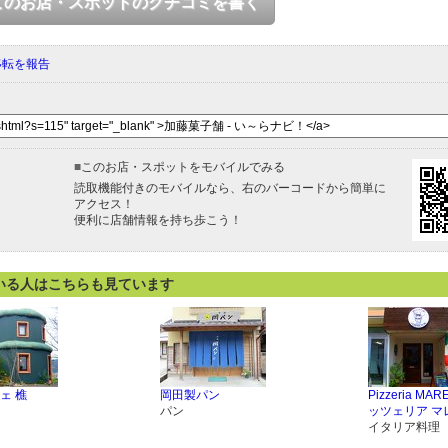
このお店・スポットのクチコミを書く
移転を報告
■
このお店・スポットをモバイルでみる
読取機能付きのモバイルなら、右のバーコードから簡単に
アクセス！
便利に店舗情報を持ち歩こう！
いる人はこちらも見ています
ェ 樵
岡田製パン
Pizzeria MA
パン
ッツェリア マ
イタリア料理