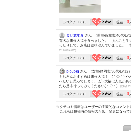
0
このクチコミに
現在：
食い意地８
さん （男性/藤枝市/40代/Lv.
有名な川根大福を食べました。 あんこと生
ったりして、お店は結構混んでいました。 
2016/02/02）
0
このクチコミに
現在：
p(ouo)q
さん （女性/静岡市/30代/Lv.12
もちろんおすすめは川根大福！！(＾◇＾) 
べたいと思ってしまう…|дﾟ) 大福は人気が
たら是非行ってみてください(＾◇＾)
（投稿:20
0
このクチコミに
現在：
※クチコミ情報はユーザーの主観的なコメント
これらは投稿時の情報のため、変更になって