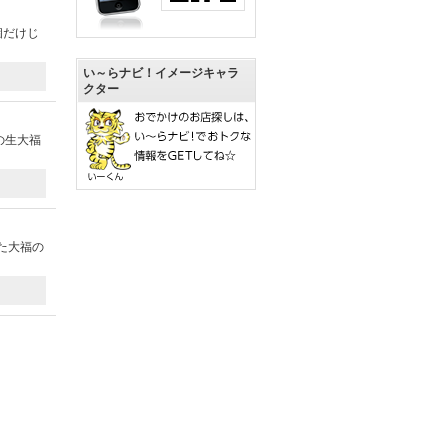
個だけじ
い～らナビ！イメージキャラ
クター
の生大福
た大福の