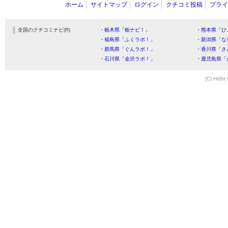
ホーム
サイトマップ
ログイン
クチコミ投稿
プライ
全国のクチコミナビ(R)
・栃木県「栃ナビ！」
・熊本県「ひ
・福島県「ふくラボ！」
・新潟県「な
・群馬県「ぐんラボ！」
・香川県「さ
・石川県「金沢ラボ！」
・鹿児島県「
(C) HitBit