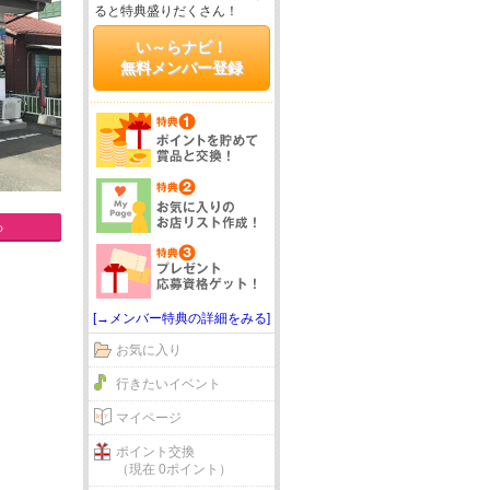
ると特典盛りだくさん！
い～らナビ！
無料メンバー登録
る
[→メンバー特典の詳細をみる]
お気に入り
行きたいイベント
マイページ
ポイント交換
（現在 0ポイント）