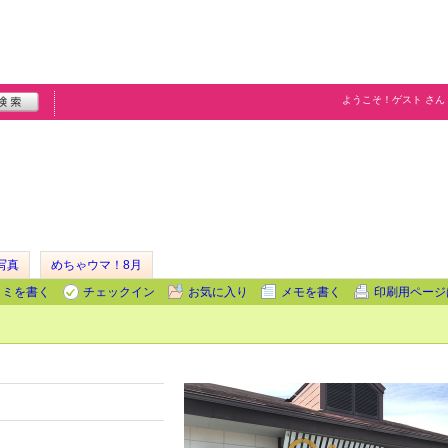
ようこそ！
ゲスト
さん
写真
めちゃウマ！8月
コミを書く
チェックイン
お気に入り
メモを書く
印刷用ページ