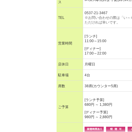
ス
0537-21-3467
TEL
※お問い合わせの際は「い～
ただければ幸いです。
[ランチ]
11:00～15:00
営業時間
[ディナー]
17:00～22:00
店休日
月曜日
駐車場
4台
席数
38席(カウンター5席)
[ランチ予算]
680円 ～ 1,380円
ご予算
[ディナー予算]
980円 ～ 2,880円