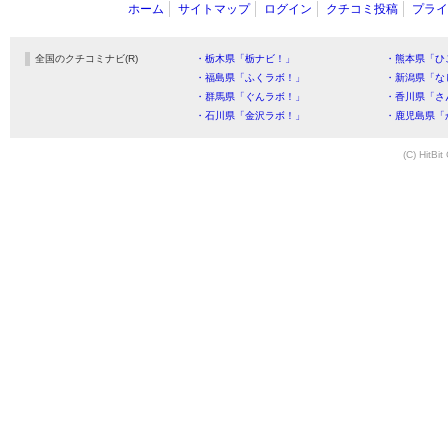
ホーム
サイトマップ
ログイン
クチコミ投稿
プライ
全国のクチコミナビ(R)
・栃木県「栃ナビ！」
・熊本県「ひ
・福島県「ふくラボ！」
・新潟県「な
・群馬県「ぐんラボ！」
・香川県「さ
・石川県「金沢ラボ！」
・鹿児島県「
(C) HitBit