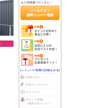
ると特典盛りだくさん！
い～らナビ！
無料メンバー登録
る
[→メンバー特典の詳細をみる]
お気に入り
行きたいイベント
マイページ
ポイント交換
（現在 0ポイント）