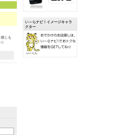
い～らナビ！イメージキャラ
クター
な感じも
（投