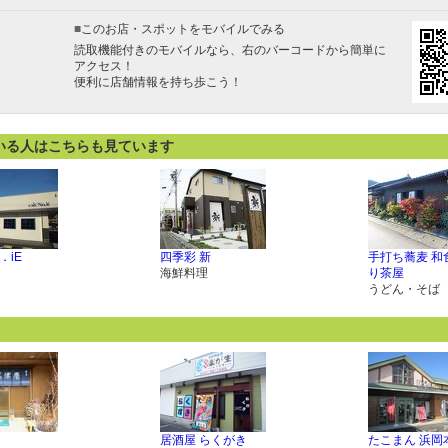
■
このお店・スポットをモバイルでみる
読取機能付きのモバイルなら、右のバーコードから簡単に
アクセス！
便利に店舗情報を持ち歩こう！
いる人はこちらも見ています
O．iE
四季彩 新
手打ち蕎麦 和
海鮮料理
り茶屋
うどん・そば
居酒屋 らくがき
たこまん 浜岡