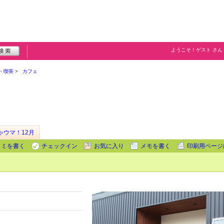
ようこそ！
ゲスト
さん
・喫茶
カフェ
ゃウマ！12月
コミを書く
チェックイン
お気に入り
メモを書く
印刷用ページ