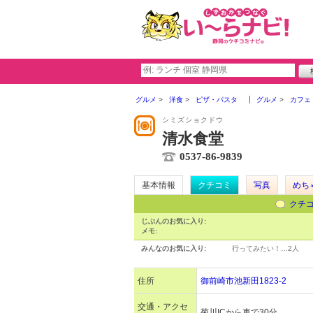
グルメ
洋食
ピザ・パスタ
グルメ
カフェ
シミズショクドウ
清水食堂
0537-86-9839
基本情報
クチコミ
写真
めち
クチ
じぶんのお気に入り:
メモ:
みんなのお気に入り:
行ってみたい！…
2人
住所
御前崎市池新田1823-2
交通・アクセ
菊川ICから車で30分