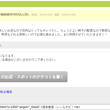
御前崎市/40代/Lv.26）
(投稿：2016/11/23 掲載：2016/11/30)
新しいお店なので店内はとってもキレイだし、ちょうどよい椅子の配置なので窮屈
。料理もどれも美味しいのでお酒も進みました。また利用させていただきます！！
人
になります。
いる場合がございますのでご了承ください。
このお店・スポットのクチコミを書く
移転を報告