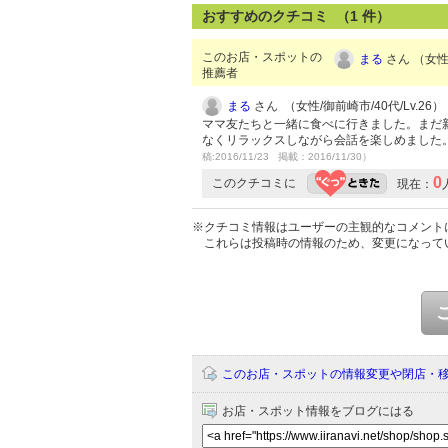
おすすめのクチコミ （
1
件）
このお店・スポットの
まる
さん （女性/
推薦者
まる
さん （女性/御前崎市/40代/Lv.26）
ママ友たちと一緒に食べに行きました。まだ
なくリラックスしながら会話を楽しめました
稿:2016/11/23 掲載：2016/11/30）
0
このクチコミに
現在：
※クチコミ情報はユーザーの主観的なコメント
これらは投稿時の情報のため、変更になって
このお店・スポットの情報変更や閉店・
お店・スポット情報をブログにはる