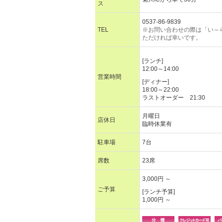
ス
0537-86-9839
TEL
※お問い合わせの際は「い～
ただければ幸いです。
[ランチ]
12:00～14:00
営業時間
[ディナー]
18:00～22:00
ラストオーダー 21:30
月曜日
店休日
臨時休業有
駐車場
7台
席数
23席
3,000円 ～
ご予算
[ランチ予算]
1,000円 ～