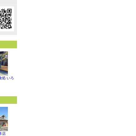
食処 いろ
本店