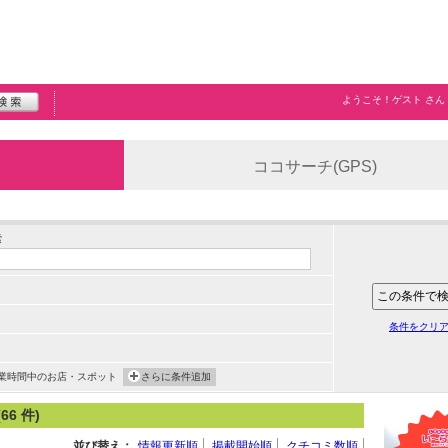
ようこそ！
ゲスト
さん
ココサーチ(GPS)
索
条件をクリ
業時間中のお店・スポット
さらに条件追加
6 件)
並び替え：
情報更新順
掲載開始順
クチコミ数順