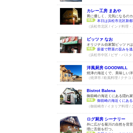
カレー工房 まあや
胃に優しく、元気になるのカ
本日は浜松市北区新都
（浜松市北区 / インド料理・カ
ピッツァ なお
オリジナル自家製ピッツァは
薪釜で野菜の旨みを逃
（浜松市中区 / ピザ・パスタ 
洋風厨房 GOODWILL
焼津の海近くで、美味しい洋
（焼津市 / 欧風料理 / クチコ
Bistrot Balena
御前崎の海近くにある隠れ家
御前崎の海近くにある
（御前崎市 / イタリア料理 /
ログ厨房 シーナリー
外に広がる菊川の自然を背景
理に舌鼓を打つ。