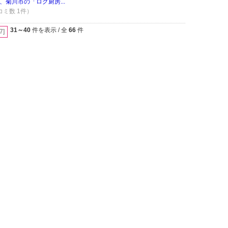
菊川市の「ログ厨房...
コミ数 1件）
31～40
件を表示 / 全
66
件
[7]