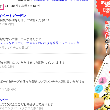
31～40
件を表示 / 全
66
件
[7]
イベートガーデン
自慢の料理を是非、ご堪能ください！
コミ数 2件）
敵な想いで作ってみませんか？
シャレなカフェで、オススメのパスタを発見！シェフ自ら市...
トラン / クチコミ数 1件）
味を楽しんでいただけるよう調理しております！
コミ数 1件）
ポーク&チーズを使った美味しいフレンチをお楽しみいただけま
チコミ数 -件）
ンバー
ど安心安全にこだわり提供しております
 ダイニングバー / クチコミ数 1件）