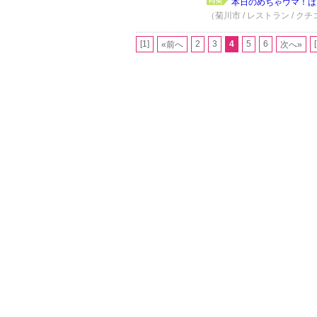
本日のめちゃウマ！は、
（菊川市 / レストラン / クチ
[1]
2
3
4
5
6
«前へ
次へ»