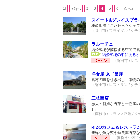
[1]
2
3
4
5
6
«前へ
次へ»
スイート&グレイスプラ
地産地消にこだわったシェフ
（袋井市 / ブライダル / クチ
ラルーチェ
結婚式場が隣接する空間で素
結婚式場の中にあるオ
（磐田市 / レス
洋食屋 来゛留芽
素材の味を引き出し、本物の
（磐田市 / レストラン / クチ
三枝商店
志太の新鮮な野菜と十勝産の
す。
（藤枝市 / フランス料理 / ク
RIZOカフェ＆レストラ
新鮮な魚介類や無農薬野菜な
（浜松市中区 /