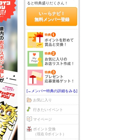
ると特典盛りだくさん！
い～らナビ！
無料メンバー登録
[→メンバー特典の詳細をみる]
お気に入り
行きたいイベント
マイページ
ポイント交換
（現在 0ポイント）