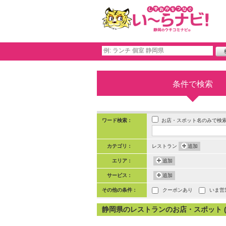
条件で検索
お店・スポット名のみで検
ワード検索：
カテゴリ：
レストラン
追加
エリア：
追加
サービス：
追加
その他の条件：
クーポンあり
いま営
静岡県のレストランのお店・スポット (6